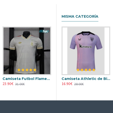
MISMA CATEGORÍA
Camiseta Futbol Flamengo Third 2025/2026 Versión Jugador
Retro
Camiseta AC Milan 2000/2001 Local Retro
Camiseta Athletic de Bilbao 2024/2025 Alternativo
23.90€
23.90€
16.90€
31.00€
31.00€
28.00€