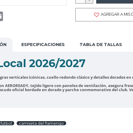
t
atsApp
Email
AGREGAR A MIS 
IÓN
ESPECIFICACIONES
TABLA DE TALLAS
ocal 2026/2027
gras verticales icónicas, cuello redondo clásico y detalles dorados en
on AEROREADY, tejido ligero con paneles de ventilación, asegura fres
 escudo oficial bordado en dorado y parche conmemorativo del club. 
futbol
camiseta del flamengo