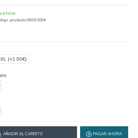
IN STOCK
digo:
producto260313004
2XL
(+1.00€)
ero
AÑADIR AL CARRITO
PAGAR AHORA