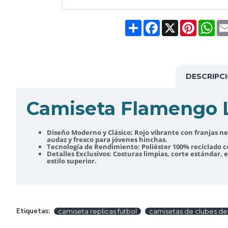
Share
Facebook
X
Pinteres
Wh
DESCRIPC
Camiseta Flamengo L
Diseño Moderno y Clásico:
Rojo vibrante con franjas ne
audaz y fresco para jóvenes hinchas.
Tecnología de Rendimiento:
Poliéster 100% reciclado c
Detalles Exclusivos:
Costuras limpias, corte estándar,
estilo superior.
Etiquetas:
camiseta replicas futbol
camisetas de clubes de 