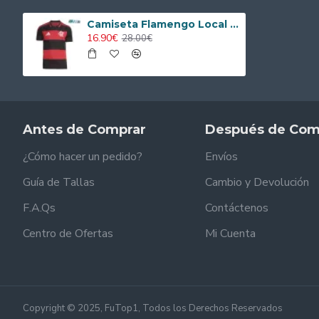
Camiseta Flamengo Local 2026/2027
16.90€
28.00€
Antes de Comprar
Después de Com
¿Cómo hacer un pedido?
Envíos
Guía de Tallas
Cambio y Devolución
F.A.Qs
Contáctenos
Centro de Ofertas
Mi Cuenta
Copyright © 2025, FuTop1, Todos los Derechos Reservados