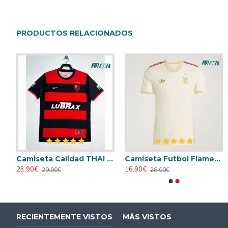
PRODUCTOS RELACIONADOS
Camiseta Calidad Premium Flamengo Primera Equipación 2025/26
Camiseta Calidad THAI Flamengo Home Primera Equipación 2000/01 Retro
Camiseta Futbol Flamengo Tercera Equipación 2025/26
Camiseta AC Milan 1995/1996 Local Retro
Camiseta AC Milan 1998/1999 Local 
23.90€
16.90€
23.90€
23.90€
29.00€
28.00€
31.00€
31.00€
RECIENTEMENTE VISTOS
MÁS VISTOS