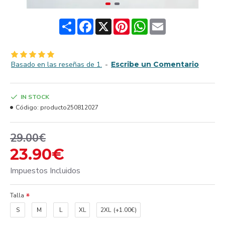
Share
Facebook
X
Pinterest
WhatsApp
Email
Basado en las reseñas de 1.
-
Escribe un Comentario
IN STOCK
Código:
producto250812027
29.00€
23.90€
Impuestos Incluidos
Talla
S
M
L
XL
2XL
(+1.00€)