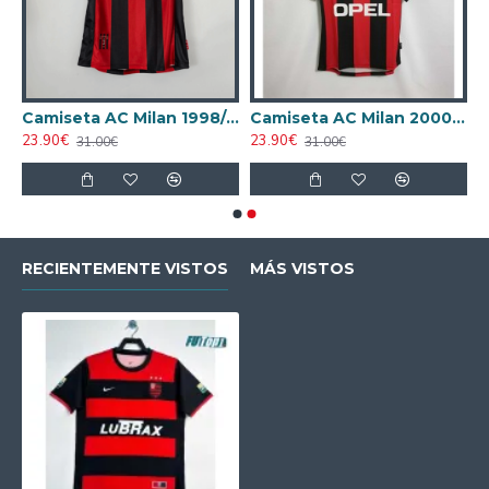
AC Milan 1995/1996 Local Retro
Camiseta AC Milan 1998/1999 Local Retro
Camiseta AC Milan 2000/2001 Local Retro
23.90€
23.90€
31.00€
31.00€
RECIENTEMENTE VISTOS
MÁS VISTOS