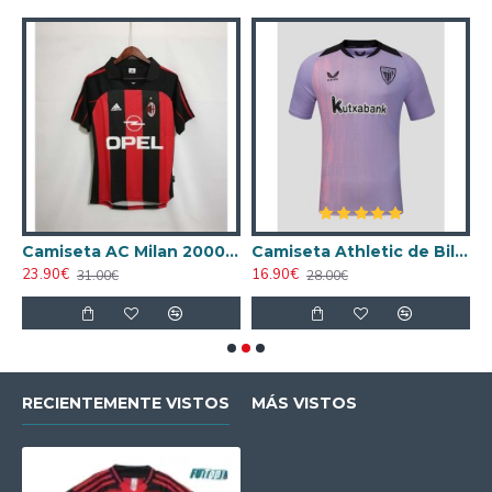
ta AC Milan 1998/1999 Local Retro
Camiseta AC Milan 2000/2001 Local Retro
Camiseta Athletic de Bilbao 2024/2025 Alternativo
23.90€
16.90€
1
31.00€
28.00€
RECIENTEMENTE VISTOS
MÁS VISTOS