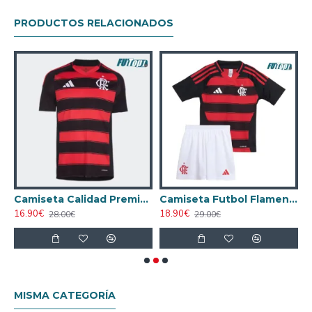
PRODUCTOS RELACIONADOS
 Calidad THAI Flamengo Local 2024/25 Niño
Camiseta Calidad Premium Flamengo Primera Equipación 2025/26
Camiseta Futbol Flamengo Local Primera Equipación 2025/26 (Camiseta + Pantalón Corto)
16.90€
18.90€
1
28.00€
29.00€
MISMA CATEGORÍA