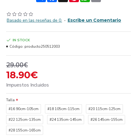
Basado en las reseñas de 0.
-
Escribe un Comentario
IN STOCK
Código:
producto250512003
29.00€
18.90€
Impuestos Incluidos
Talla
#16 90cm-105cm
#18 105cm-115cm
#20 115cm-125cm
#22 125cm-135cm
#24 135cm-145cm
#26 145cm-155cm
#28 155cm-165cm