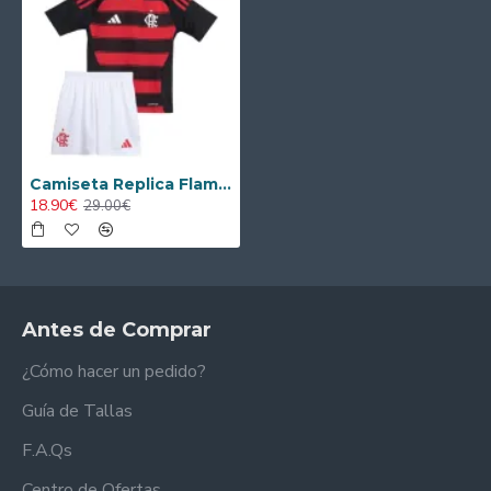
Camiseta Replica Flamengo Local 2025/26 Equipación
18.90€
29.00€
Antes de Comprar
¿Cómo hacer un pedido?
Guía de Tallas
F.A.Qs
Centro de Ofertas