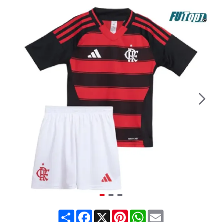
Share
Facebook
X
Pinterest
WhatsApp
Email