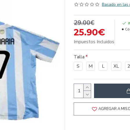
Basado en las 
29.00€
25.90€
Có
Impuestos Incluidos
Talla
S
M
L
XL
AGREGAR A MIS 