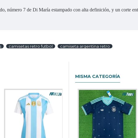
o, número 7 de Di María estampado con alta definición, y un corte entall
s
camisetas retro futbol
camiseta argentina retro
MISMA CATEGORÍA