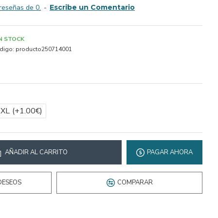
reseñas de 0.
-
Escribe un Comentario
IN STOCK
digo:
producto250714001
2XL
(+1.00€)
AÑADIR AL CARRITO
PAGAR AHORA
DESEOS
COMPARAR