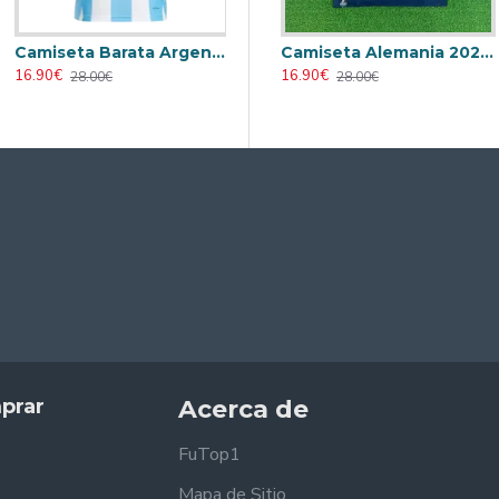
Camiseta Barata Argentina Primera Equipación 2024 Mujer
Retro
Camiseta AC Milan 2000/2001 Local Retro
Camiseta Alemania 2026 Azul
16.90€
23.90€
16.90€
28.00€
31.00€
28.00€
prar
Acerca de
FuTop1
Mapa de Sitio