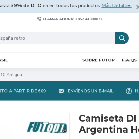
asta
39% de DTO
en en todos los productos
Más Detalles
LLAMAR AHORA: +852 44808077
SIL
SOBRE FUTOP1
F.A.QS
010 Antigua
TO A PARTIR DE €69
ENVÍENOS UN E-MAIL
H
Camiseta DI
Argentina H