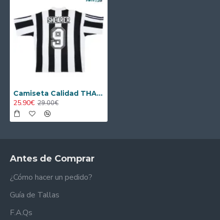
Camiseta Calidad THAI SHEARER 9 Newcastle United Primera Equipación 1995/97 Retro
25.90€
29.00€
Antes de Comprar
¿Cómo hacer un pedido?
Guía de Tallas
F.A.Qs