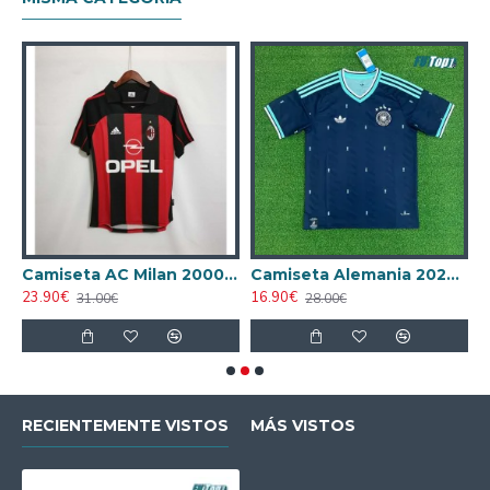
ta AC Milan 1998/1999 Local Retro
Camiseta AC Milan 2000/2001 Local Retro
Camiseta Alemania 2026 Azul
23.90€
16.90€
1
31.00€
28.00€
RECIENTEMENTE VISTOS
MÁS VISTOS