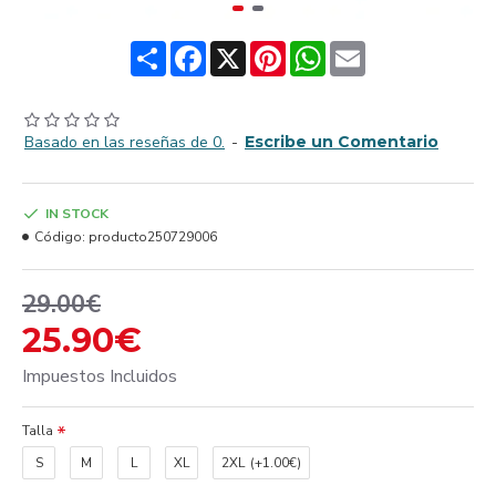
Share
Facebook
X
Pinterest
WhatsApp
Email
Basado en las reseñas de 0.
-
Escribe un Comentario
IN STOCK
Código:
producto250729006
29.00€
25.90€
Impuestos Incluidos
Talla
S
M
L
XL
2XL
(+1.00€)