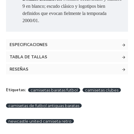
9 en blanco; escudo clásico y logotipos bien
definidos que evocan fielmente la temporada
2000/01.
ESPECIFICACIONES
TABLA DE TALLAS
RESEÑAS
Etiquetas:
camisetas baratas futbol
camisetas clubes
camisetas de futbol antiguas baratas
newcastle united camiseta retro