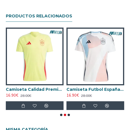
PRODUCTOS RELACIONADOS
AA España Home 2024
Camiseta Calidad Premium España Segunda Equipación 2024
Camiseta Futbol España Away 2025 La EURO Femenina
16.90€
16.90€
1
28.00€
28.00€
MISMA CATEGORÍA