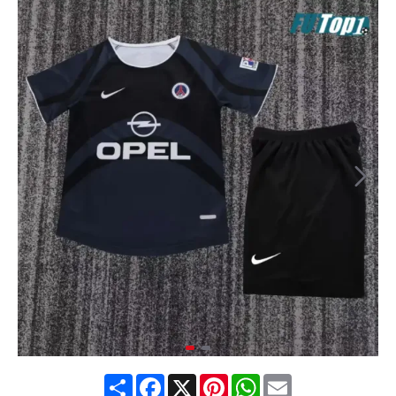
Share
Facebook
X
Pinterest
WhatsApp
Email