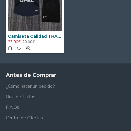
Camiseta Calidad THAI PSG Alternativo 2001/02 Antigua Niño
23.90€
29.00€
Antes de Comprar
¿Cómo hacer un pedido?
Guía de Tallas
F.A.Qs
Centro de Ofertas