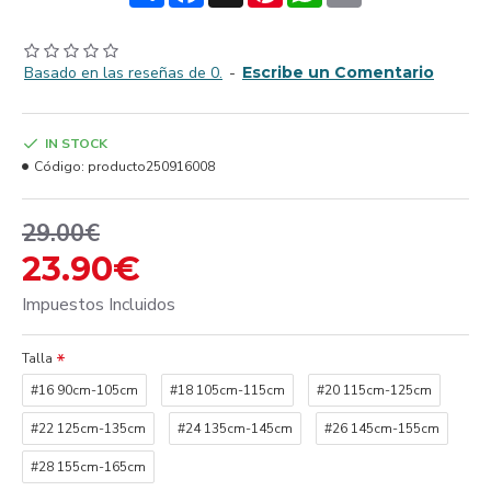
Basado en las reseñas de 0.
-
Escribe un Comentario
IN STOCK
Código:
producto250916008
29.00€
23.90€
Impuestos Incluidos
Talla
#16 90cm-105cm
#18 105cm-115cm
#20 115cm-125cm
#22 125cm-135cm
#24 135cm-145cm
#26 145cm-155cm
#28 155cm-165cm