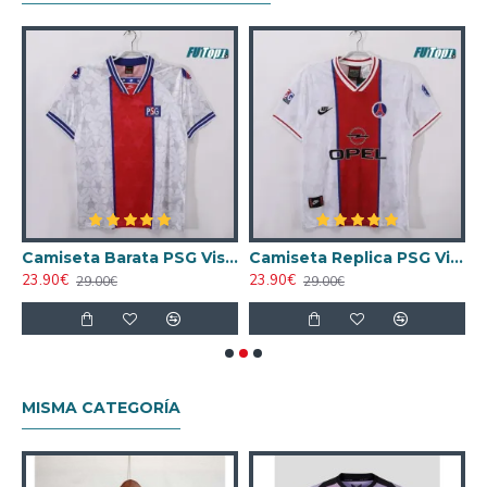
ntage
Camiseta Barata PSG Visitante 1994/95 Antigua
Camiseta Replica PSG Visitante Segunda Equipación 1995/96 Retro
23.90€
23.90€
2
29.00€
29.00€
MISMA CATEGORÍA