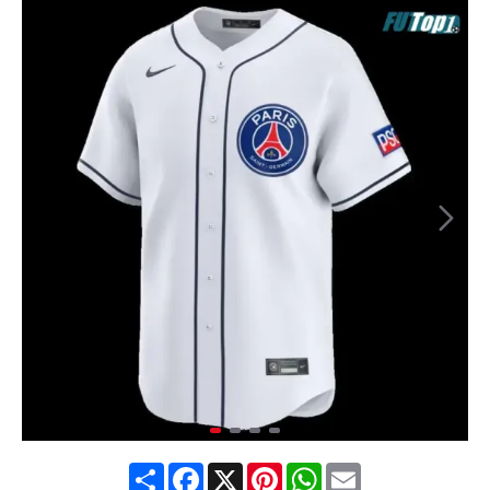
Share
Facebook
X
Pinterest
WhatsApp
Email