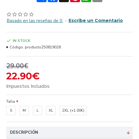
Basado en las reseñas de 0.
-
Escribe un Comentario
IN STOCK
Código:
producto250819028
29.00€
22.90€
Impuestos Incluidos
Talla
S
M
L
XL
2XL
(+1.00€)
DESCRIPCIÓN