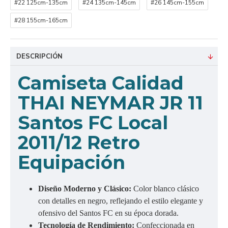
#22 125cm-135cm
#24 135cm-145cm
#26 145cm-155cm
#28 155cm-165cm
DESCRIPCIÓN
Camiseta Calidad
THAI NEYMAR JR 11
Santos FC Local
2011/12 Retro
Equipación
Diseño Moderno y Clásico:
Color blanco clásico
con detalles en negro, reflejando el estilo elegante y
ofensivo del Santos FC en su época dorada.
Tecnología de Rendimiento:
Confeccionada en