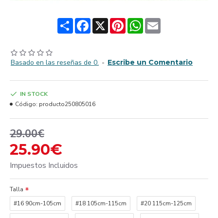
Share
Facebook
X
Pinterest
WhatsApp
Email
Basado en las reseñas de 0.
-
Escribe un Comentario
IN STOCK
Código:
producto250805016
29.00€
25.90€
Impuestos Incluidos
Talla
#16 90cm-105cm
#18 105cm-115cm
#20 115cm-125cm