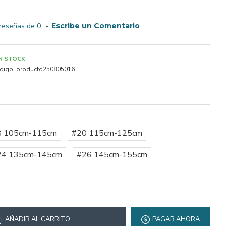
reseñas de 0.
-
Escribe un Comentario
IN STOCK
digo:
producto250805016
8 105cm-115cm
#20 115cm-125cm
24 135cm-145cm
#26 145cm-155cm
AÑADIR AL CARRITO
PAGAR AHORA