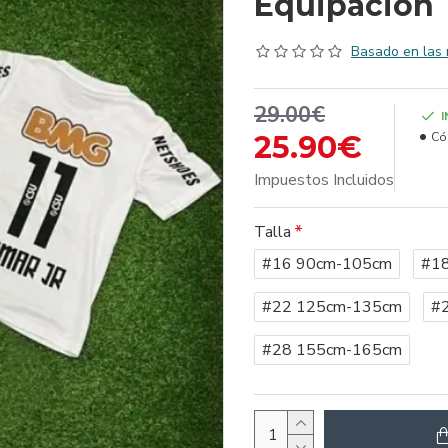
Equipación
Basado en las 
29.00€
25.90€
Có
Impuestos Incluidos
Talla
#16 90cm-105cm
#1
#22 125cm-135cm
#
#28 155cm-165cm