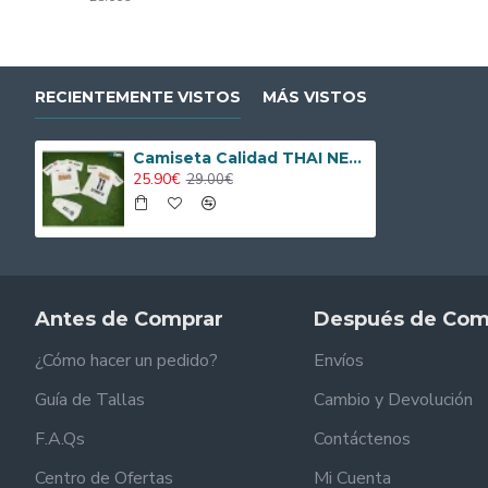
RECIENTEMENTE VISTOS
MÁS VISTOS
Camiseta Calidad THAI NEYMAR JR 11 Santos FC Local 2011/12 Retro Equipación
25.90€
29.00€
Antes de Comprar
Después de Com
¿Cómo hacer un pedido?
Envíos
Guía de Tallas
Cambio y Devolución
F.A.Qs
Contáctenos
Centro de Ofertas
Mi Cuenta