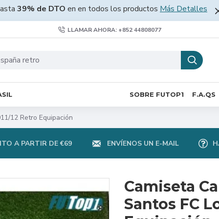
asta
39% de DTO
en en todos los productos
Más Detalles
LLAMAR AHORA: +852 44808077
SIL
SOBRE FUTOP1
F.A.QS
11/12 Retro Equipación
TO A PARTIR DE €69
ENVÍENOS UN E-MAIL
H
Camiseta Ca
Santos FC Lo