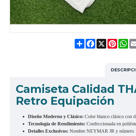
Share
Facebook
X
Pinteres
Wh
DESCRIPC
Camiseta Calidad THA
Retro Equipación
Diseño Moderno y Clásico:
Color blanco clásico con de
Tecnología de Rendimiento:
Confeccionada en poliéster
Detalles Exclusivos:
Nombre NEYMAR JR y número 11 en 