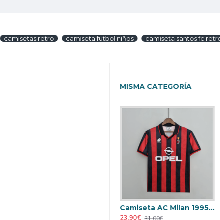
camisetas retro
camiseta futbol niños
camiseta santos fc retr
MISMA CATEGORÍA
Camiseta AC Milan 1995/1996 Local Retro
23.90€
31.00€