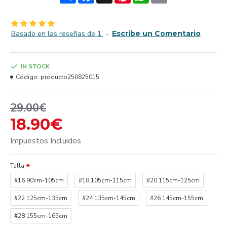
Basado en las reseñas de 1.
-
Escribe un Comentario
IN STOCK
Código:
producto250825015
29.00€
18.90€
Impuestos Incluidos
Talla
#16 90cm-105cm
#18 105cm-115cm
#20 115cm-125cm
#22 125cm-135cm
#24 135cm-145cm
#26 145cm-155cm
#28 155cm-165cm