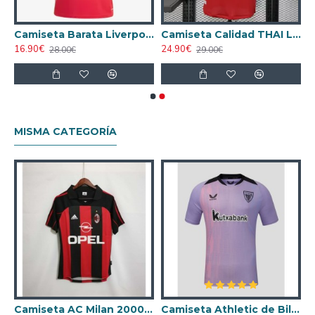
rimera Equipación 2025/2026 Rojo Niño Kit
Camiseta Barata Liverpool Primera Equipación 2025/26
Camiseta Calidad THAI Liverpool Primera Equipación 2025/26 Versión Jugador ML
16.90€
24.90€
28.00€
29.00€
MISMA CATEGORÍA
ta AC Milan 1998/1999 Local Retro
Camiseta AC Milan 2000/2001 Local Retro
Camiseta Athletic de Bilbao 2024/2025 Alternativo