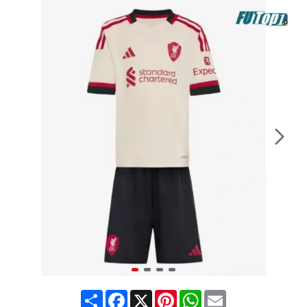
Share
Facebook
X
Pinterest
WhatsApp
Email