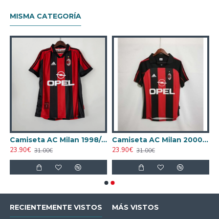
MISMA CATEGORÍA
AC Milan 1995/1996 Local Retro
Camiseta AC Milan 1998/1999 Local Retro
Camiseta AC Milan 2000/2001 Local Retro
23.90€
23.90€
31.00€
31.00€
RECIENTEMENTE VISTOS
MÁS VISTOS