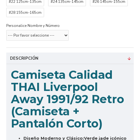
#22 125cm-135cm
#24 135cm-145cm
#26 145cm-155cm
#28 155cm-165cm
Personalice Nombre y Número
DESCRIPCIÓN
Camiseta Calidad
THAI Liverpool
Away 1991/92 Retro
(Camiseta +
Pantalón Corto)
Diseño Moderno y Clásico:
Verde jade icónico