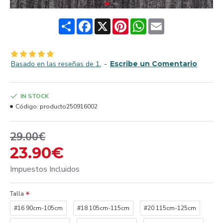
Share
Facebook
X
Pinterest
WhatsApp
Email
Basado en las reseñas de 1.
-
Escribe un Comentario
IN STOCK
Código:
producto250916002
29.00€
23.90€
Impuestos Incluidos
Talla
#16 90cm-105cm
#18 105cm-115cm
#20 115cm-125cm