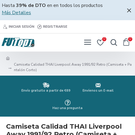
Hasta
39% de DTO
en en todos los productos
Más Detalles
INICIAR SESIÓN
REGISTRARSE
0
0
Camiseta Calidad THAI Liverpool Away 1991/92 Retro (Camiseta + Pa
ntalón Corto)
Envío gratuito a partir de €69
Envíenos un E-mail
Haz una pregunta
Camiseta Calidad THAI Liverpool
Away 1991/92 Retro (Camiseta +