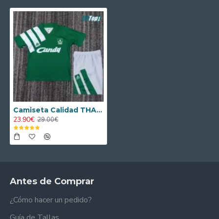
Camiseta Calidad THAI Liverpool Away 1991/92 Retro (Camiseta + Pantalón Corto)
23.90€
29.00€
Antes de Comprar
¿Cómo hacer un pedido?
Guía de Tallas