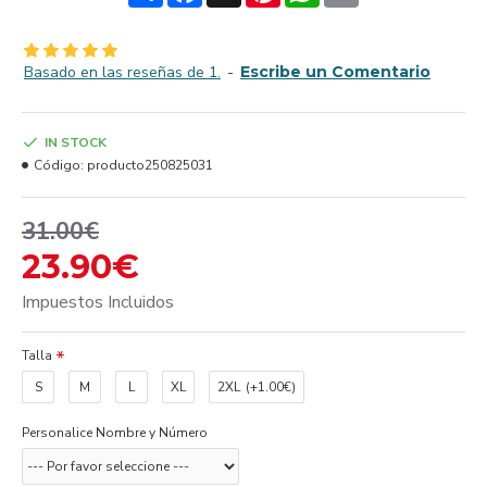
Basado en las reseñas de 1.
-
Escribe un Comentario
IN STOCK
Código:
producto250825031
31.00€
23.90€
Impuestos Incluidos
Talla
S
M
L
XL
2XL
(+1.00€)
Personalice Nombre y Número