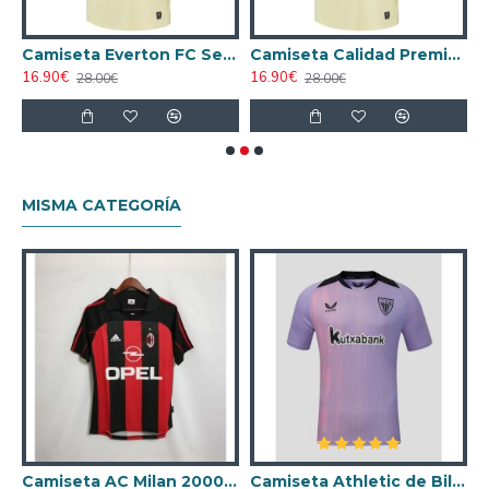
a Equipación 2025/26 Niño
Camiseta Everton FC Segunda Equipación 2025/2026 Beige
Camiseta Calidad Premium Everton FC Visitante 2025/26
16.90€
16.90€
1
28.00€
28.00€
MISMA CATEGORÍA
ta AC Milan 1998/1999 Local Retro
Camiseta AC Milan 2000/2001 Local Retro
Camiseta Athletic de Bilbao 2024/2025 Alternativo