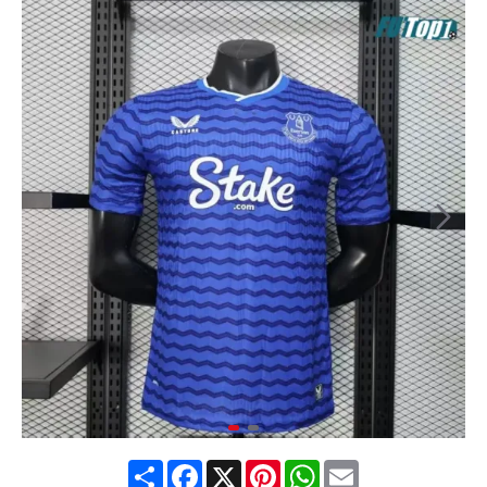
Share
Facebook
X
Pinterest
WhatsApp
Email