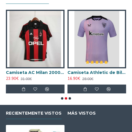
ta AC Milan 1998/1999 Local Retro
Camiseta AC Milan 2000/2001 Local Retro
Camiseta Athletic de Bilbao 2024/2025 Alternativo
23.90€
16.90€
1
31.00€
28.00€
RECIENTEMENTE VISTOS
MÁS VISTOS