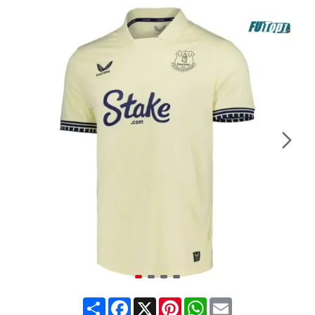
Share
Facebook
X
Pinterest
WhatsApp
Email