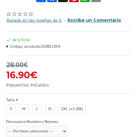
Basado en las reseñas de 0.
-
Escribe un Comentario
IN STOCK
Código:
producto250811054
28.00€
16.90€
Impuestos Incluidos
Talla
S
M
L
XL
2XL
(+1.00€)
Personalice Nombre y Número