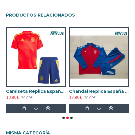
PRODUCTOS RELACIONADOS
España Away 2025 La EURO Femenina
Camiseta Replica España Local Primera Equipación 2024 Niño
Chandal Replica España 2025 Rojo/Azul
18.90€
17.90€
2
29.00€
28.00€
MISMA CATEGORÍA