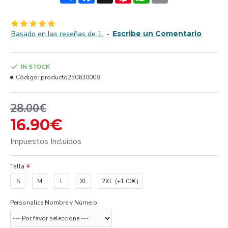
Basado en las reseñas de 1.
-
Escribe un Comentario
IN STOCK
Código:
producto250630008
28.00€
16.90€
Impuestos Incluidos
Talla
S
M
L
XL
2XL
(+1.00€)
Personalice Nombre y Número