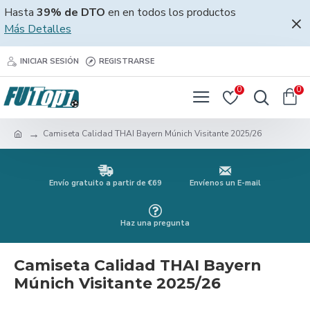
Hasta
39% de DTO
en en todos los productos
Más Detalles
INICIAR SESIÓN
REGISTRARSE
0
0
Camiseta Calidad THAI Bayern Múnich Visitante 2025/26
Envío gratuito a partir de €69
Envíenos un E-mail
Haz una pregunta
Camiseta Calidad THAI Bayern
Múnich Visitante 2025/26