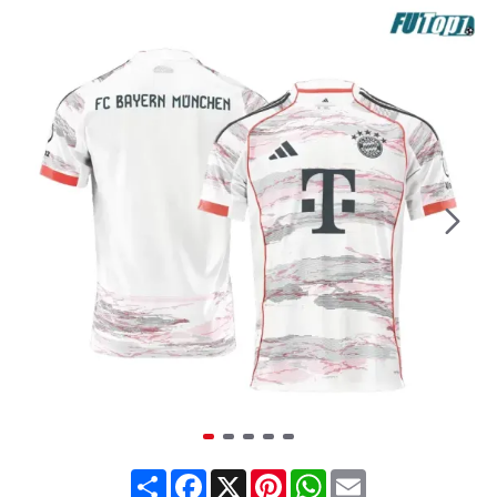
Share
Facebook
X
Pinterest
WhatsApp
Email