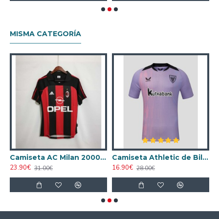
MISMA CATEGORÍA
ta AC Milan 1998/1999 Local Retro
Camiseta AC Milan 2000/2001 Local Retro
Camiseta Athletic de Bilbao 2024/2025 Alternativo
23.90€
16.90€
1
31.00€
28.00€