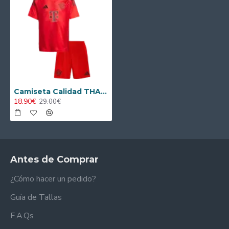
Camiseta Calidad THAI Bayern Munich Primera Equipación 2024/25 Niño
18.90€
29.00€
Antes de Comprar
¿Cómo hacer un pedido?
Guía de Tallas
F.A.Qs