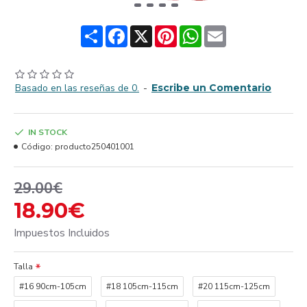
Share
Facebook
X
Pinterest
WhatsApp
Email
Basado en las reseñas de 0.
-
Escribe un Comentario
IN STOCK
Código:
producto250401001
29.00€
18.90€
Impuestos Incluidos
Talla
#16 90cm-105cm
#18 105cm-115cm
#20 115cm-125cm