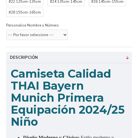
#22 125cm-135cm
#24 135cm-145cm
#26 145cm-155cm
#28 155cm-165cm
Personalice Nombre y Número
DESCRIPCIÓN
Camiseta Calidad
THAI Bayern
Munich Primera
Equipación 2024/25
Niño
Diseño Moderno y Clásico:
Estilo moderno y