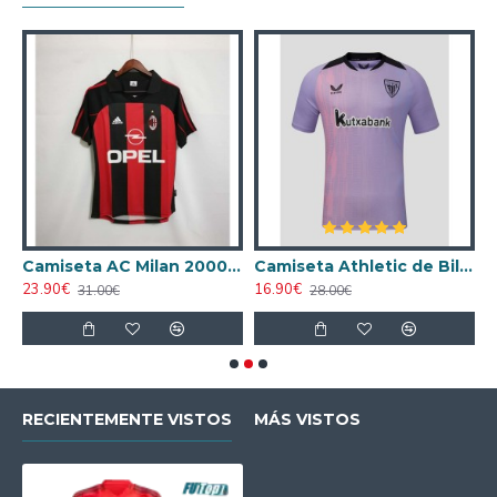
ta AC Milan 1998/1999 Local Retro
Camiseta AC Milan 2000/2001 Local Retro
Camiseta Athletic de Bilbao 2024/2025 Alternativo
23.90€
16.90€
1
31.00€
28.00€
RECIENTEMENTE VISTOS
MÁS VISTOS