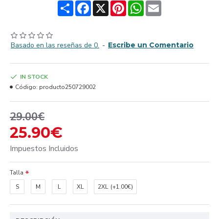
Share
Facebook
X
Pinterest
WhatsApp
Email
Basado en las reseñas de 0.
-
Escribe un Comentario
IN STOCK
Código:
producto250729002
29.00€
25.90€
Impuestos Incluidos
Talla
S
M
L
XL
2XL
(+1.00€)