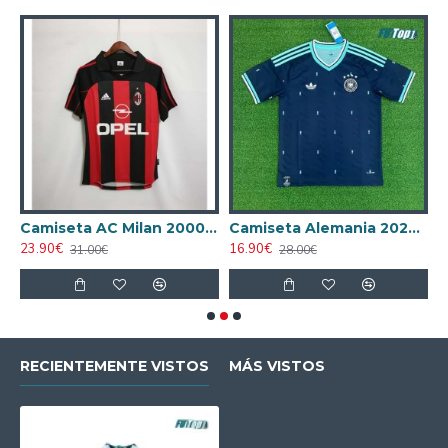
ta AC Milan 1998/1999 Local Retro
Camiseta AC Milan 2000/2001 Local Retro
Camiseta Alemania 2026 Azul
23.90€
16.90€
1
31.00€
28.00€
RECIENTEMENTE VISTOS
MÁS VISTOS