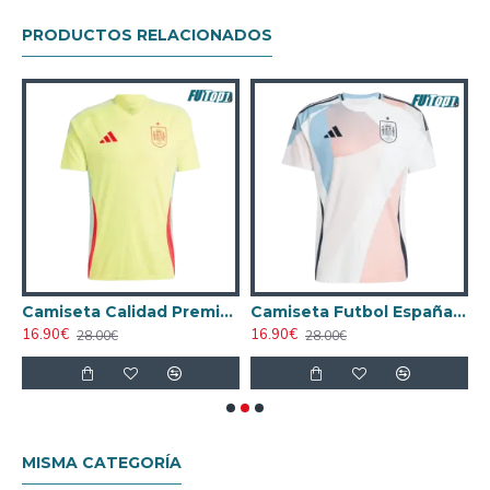
PRODUCTOS RELACIONADOS
AA España Home 2024
Camiseta Calidad Premium España Segunda Equipación 2024
Camiseta Futbol España Away 2025 La EURO Femenina
16.90€
16.90€
1
28.00€
28.00€
MISMA CATEGORÍA