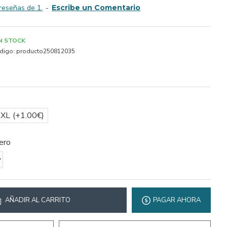
reseñas de 1.
-
Escribe un Comentario
IN STOCK
digo:
producto250812035
2XL
(+1.00€)
ero
AÑADIR AL CARRITO
PAGAR AHORA