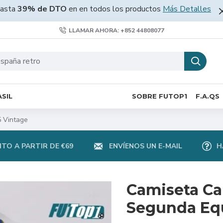
asta
39% de DTO
en en todos los productos
Más Detalles
LLAMAR AHORA: +852 44808077
SIL
SOBRE FUTOP1
F.A.QS
5 Vintage
TO A PARTIR DE €69
ENVÍENOS UN E-MAIL
H
Camiseta Ca
Segunda Equ