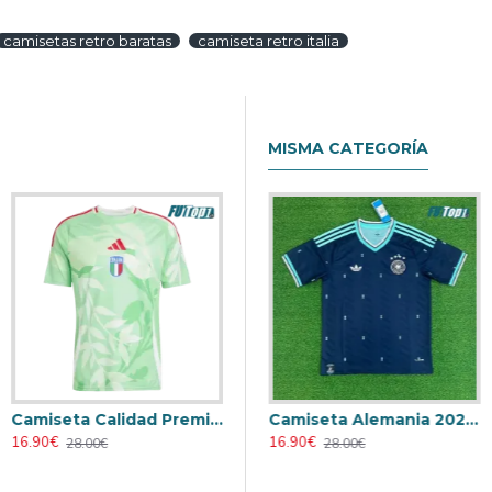
camisetas retro baratas
camiseta retro italia
MISMA CATEGORÍA
Camiseta Calidad Premium Italia Visitante 2025 la EURO Femenina
Retro
Camiseta AC Milan 2000/2001 Local Retro
Camiseta Alemania 2026 Azul
16.90€
23.90€
16.90€
28.00€
31.00€
28.00€