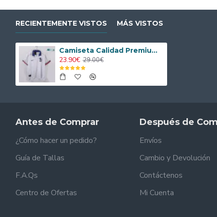
RECIENTEMENTE VISTOS
MÁS VISTOS
Camiseta Calidad Premium Italia Segunda Equipación 1995 Vintage
23.90€
29.00€
Antes de Comprar
Después de Com
¿Cómo hacer un pedido?
Envíos
Guía de Tallas
Cambio y Devolución
F.A.Qs
Contáctenos
Centro de Ofertas
Mi Cuenta