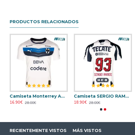
PRODUCTOS RELACIONADOS
Camiseta Calidad Premium Monterrey Primera Equipación 2025/26
Camiseta Monterrey Away 2025/2026
Camiseta SERGIO RAMOS 93 Monterrey Home 2025/2026
Camiseta AC Milan 1995/1996 Local Retro
Camiseta AC Milan 1998/1999 Local 
16.90€
18.90€
23.90€
23.90€
28.00€
28.00€
31.00€
31.00€
RECIENTEMENTE VISTOS
MÁS VISTOS