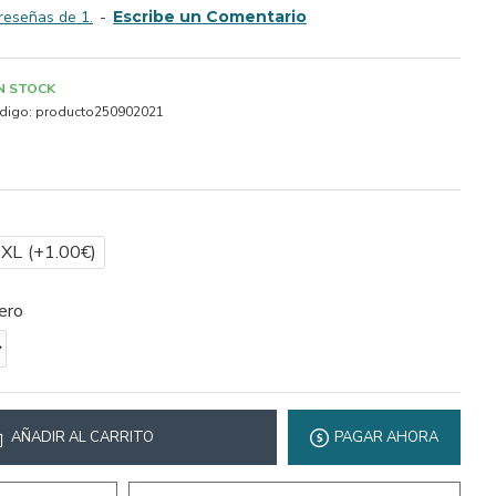
reseñas de 1.
-
Escribe un Comentario
IN STOCK
digo:
producto250902021
2XL
(+1.00€)
ero
AÑADIR AL CARRITO
PAGAR AHORA