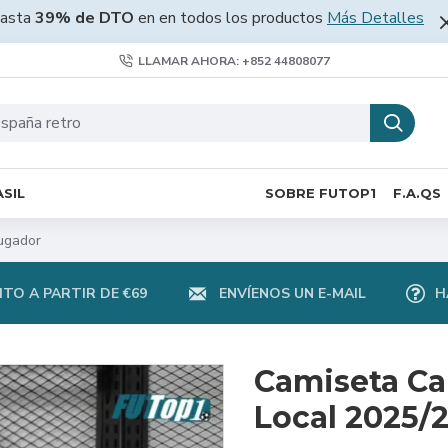
asta
39% de DTO
en en todos los productos
Más Detalles
LLAMAR AHORA: +852 44808077
SIL
SOBRE FUTOP1
F.A.QS
ugador
TO A PARTIR DE €69
ENVÍENOS UN E-MAIL
H
Camiseta Ca
Local 2025/