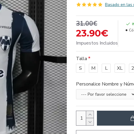
Basado en las 
31.00€
23.90€
Có
Impuestos Incluidos
Talla
S
M
L
XL
Personalice Nombre y Núm