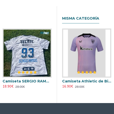
MISMA CATEGORÍA
Camiseta SERGIO RAMOS 93 Monterrey Away 2025/2026
Retro
Camiseta AC Milan 2000/2001 Local Retro
Camiseta Athletic de Bilbao 2024/2025 Alternativo
18.90€
23.90€
16.90€
28.00€
31.00€
28.00€