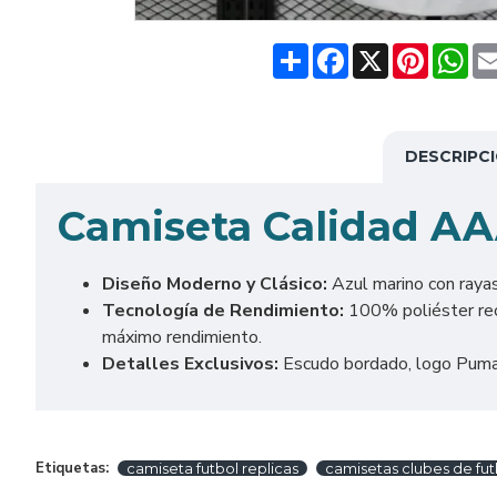
Share
Facebook
X
Pinteres
Wh
DESCRIPC
Camiseta Calidad AA
Diseño Moderno y Clásico:
Azul marino con rayas
Tecnología de Rendimiento:
100% poliéster reci
máximo rendimiento.
Detalles Exclusivos:
Escudo bordado, logo Puma, 
Etiquetas:
camiseta futbol replicas
camisetas clubes de fut