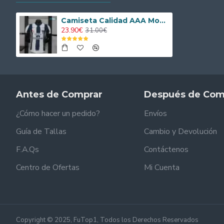
Camiseta Calidad AAA Monterrey Local 2025/26 Versión Jugador
23.90€
31.00€
Antes de Comprar
Después de Com
¿Cómo hacer un pedido?
Envíos
Guía de Tallas
Cambio y Devolución
F.A.Qs
Contáctenos
Centro de Ofertas
Mi Cuenta
Copyright © 2025, FuTop1, Todos los Derechos Reservados