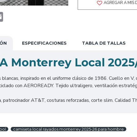
AGREGAR A MIS 
t
atsApp
Email
IÓN
ESPECIFICACIONES
TABLA DE TALLAS
A Monterrey Local 2025
 blancas, inspirado en el uniforme clásico de 1986. Cuello en V, 
clado con AEROREADY. Tejido ultraligero, ventilación estratégic
patrocinador AT&T, costuras reforzadas, corte slim. Calidad Tha
bol
camiseta local rayados monterrey 2025-26 para hombre