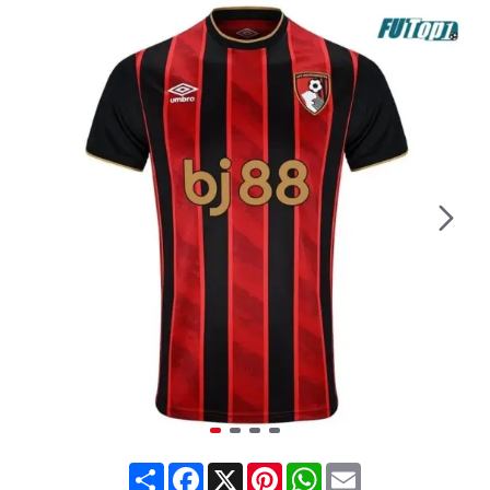
Share
Facebook
X
Pinterest
WhatsApp
Email