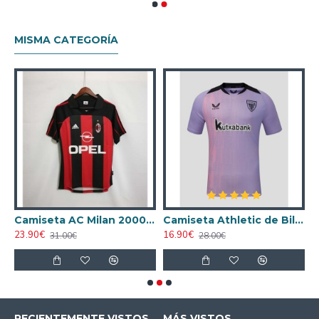
MISMA CATEGORÍA
ta AC Milan 1998/1999 Local Retro
Camiseta AC Milan 2000/2001 Local Retro
Camiseta Athletic de Bilbao 2024/2025 Alternativo
23.90€
16.90€
1
31.00€
28.00€
RECIENTEMENTE VISTOS
MÁS VISTOS