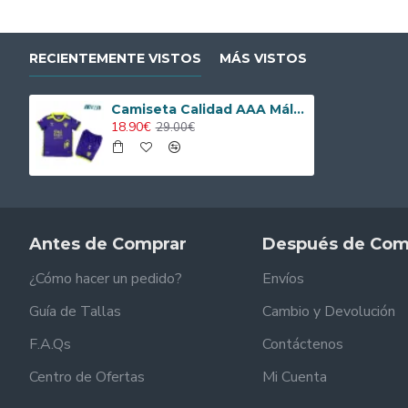
RECIENTEMENTE VISTOS
MÁS VISTOS
Camiseta Calidad AAA Málaga Away 2024/25 Niño
18.90€
29.00€
Antes de Comprar
Después de Com
¿Cómo hacer un pedido?
Envíos
Guía de Tallas
Cambio y Devolución
F.A.Qs
Contáctenos
Centro de Ofertas
Mi Cuenta