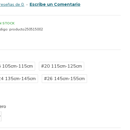
reseñas de 0.
-
Escribe un Comentario
IN STOCK
digo:
producto250515002
8 105cm-115cm
#20 115cm-125cm
24 135cm-145cm
#26 145cm-155cm
ero