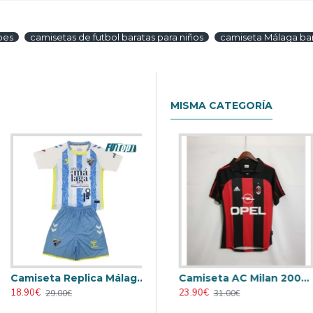
bes
camisetas de futbol baratas para niños
camiseta Málaga bar
MISMA CATEGORÍA
Camiseta Replica Málaga Primera Equipación 2024/25 Equipación
eta AC Milan 1995/1996 Local Retro
Camiseta AC Milan 1998/1999 Local Retro
Camiseta AC Milan 2000/2001 Local Retro
18.90€
23.90€
23.90€
29.00€
31.00€
31.00€