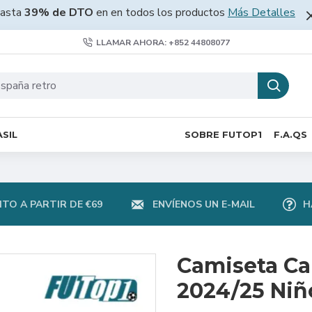
asta
39% de DTO
en en todos los productos
Más Detalles
LLAMAR AHORA: +852 44808077
SIL
SOBRE FUTOP1
F.A.QS
TO A PARTIR DE €69
ENVÍENOS UN E-MAIL
H
Camiseta Ca
2024/25 Niñ