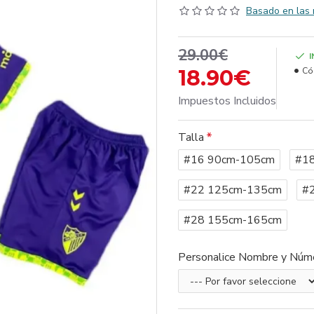
Basado en las 
29.00€
18.90€
Có
Impuestos Incluidos
Talla
#16 90cm-105cm
#1
#22 125cm-135cm
#
#28 155cm-165cm
Personalice Nombre y Núm