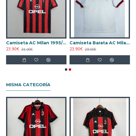
a AC Milan 1988/1989 Visitante Retro
Camiseta AC Milan 1995/1996 Local Retro
Camiseta Barata AC Milan Visitante Segunda Equipación 1989/90 Vintage
23.90€
23.90€
31.00€
29.00€
MISMA CATEGORÍA