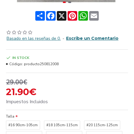
Share
Facebook
X
Pinterest
WhatsApp
Email
Basado en las reseñas de 0.
-
Escribe un Comentario
IN STOCK
Código:
producto250812008
29.00€
21.90€
Impuestos Incluidos
Talla
#16 90cm-105cm
#18 105cm-115cm
#20 115cm-125cm