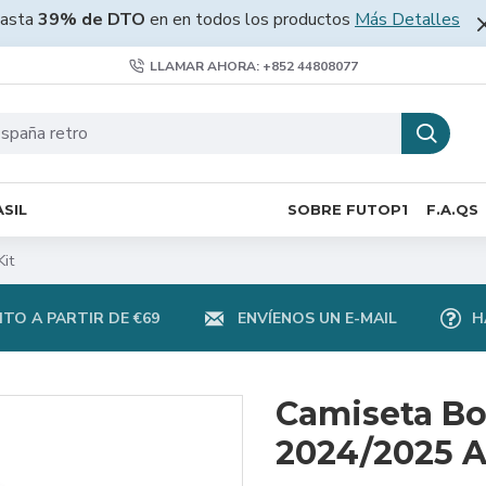
asta
39% de DTO
en en todos los productos
Más Detalles
LLAMAR AHORA: +852 44808077
SIL
SOBRE FUTOP1
F.A.QS
it
TO A PARTIR DE €69
ENVÍENOS UN E-MAIL
H
Camiseta B
2024/2025 Al