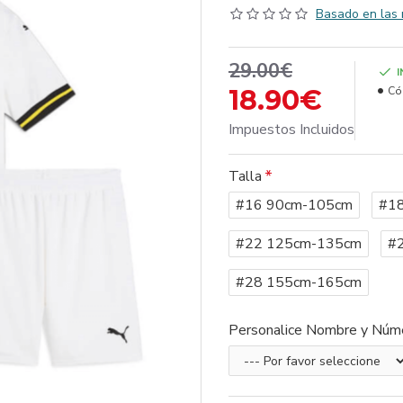
Basado en las 
29.00€
18.90€
Có
Impuestos Incluidos
Talla
#16 90cm-105cm
#1
#22 125cm-135cm
#
#28 155cm-165cm
Personalice Nombre y Núm