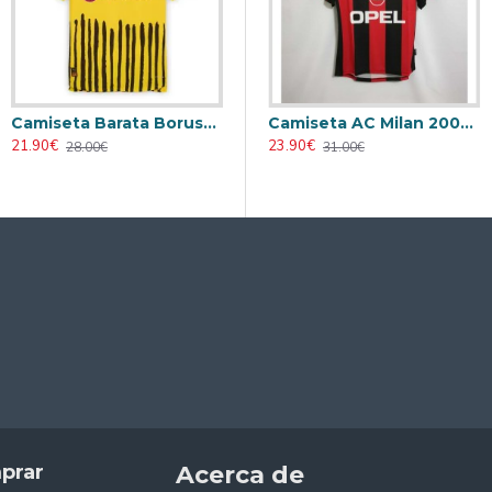
Camiseta Borussia Dortmund 2024/2025 Visitante
Camiseta Borussia Dortmund 2024/2025 Alternativo
Camiseta AC Milan 1995/1996 Local Retro
16.90€
16.90€
2
23.90€
28.00€
28.00€
31.00€
prar
Acerca de