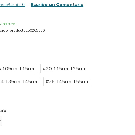
reseñas de 0.
-
Escribe un Comentario
IN STOCK
digo:
producto250205006
8 105cm-115cm
#20 115cm-125cm
24 135cm-145cm
#26 145cm-155cm
ero