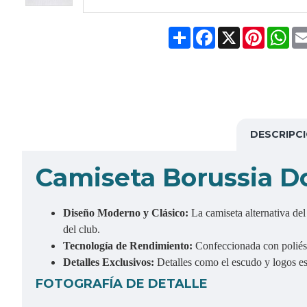
Share
Facebook
X
Pinteres
Wh
DESCRIPC
Camiseta Borussia D
Diseño Moderno y Clásico:
La camiseta alternativa de
del club.
Tecnología de Rendimiento:
Confeccionada con poliéste
Detalles Exclusivos:
Detalles como el escudo y logos est
FOTOGRAFÍA DE DETALLE