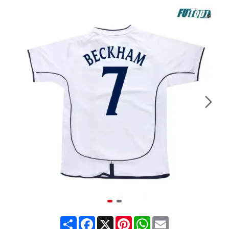
Share
Facebook
X
Pinterest
WhatsApp
Email