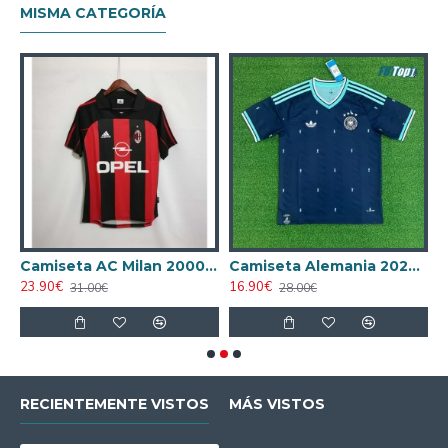
MISMA CATEGORÍA
ta AC Milan 1998/1999 Local Retro
Camiseta AC Milan 2000/2001 Local Retro
Camiseta Alemania 2026 Azul
23.90€
16.90€
1
31.00€
28.00€
RECIENTEMENTE VISTOS
MÁS VISTOS