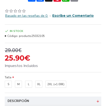
Basado en las reseñas de 0.
-
Escribe un Comentario
IN STOCK
Código:
producto25032105
29.00€
25.90€
Impuestos Incluidos
Talla
S
M
L
XL
2XL
(+1.00€)
DESCRIPCIÓN