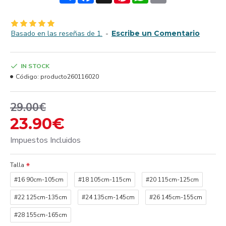
Basado en las reseñas de 1.
-
Escribe un Comentario
IN STOCK
Código:
producto260116020
29.00€
23.90€
Impuestos Incluidos
Talla
#16 90cm-105cm
#18 105cm-115cm
#20 115cm-125cm
#22 125cm-135cm
#24 135cm-145cm
#26 145cm-155cm
#28 155cm-165cm