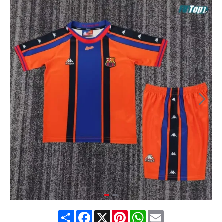
Share
Facebook
X
Pinterest
WhatsApp
Email