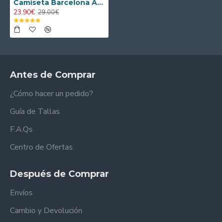
Camiseta Barcelona Away 1997/98 Niño Retro
23.90€
29.00€
Antes de Comprar
¿Cómo hacer un pedido?
Guía de Tallas
F.A.Qs
Centro de Ofertas
Después de Comprar
Envíos
Cambio y Devolución