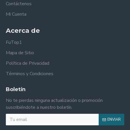
Contáctenos
Mi Cuenta
Acerca de
FuTop1
Mapa de Sitio
Política de Privacidad
Términos y Condiciones
Boletín
No te pierdas ninguna actualización o promoción
suscribiéndote a nuestro boletín.
ENVIAR