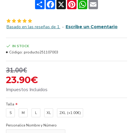
Share
Facebook
X
Pinterest
WhatsApp
Email
Basado en las reseñas de 1.
-
Escribe un Comentario
IN STOCK
Código:
producto251107003
31.00€
23.90€
Impuestos Incluidos
Talla
S
M
L
XL
2XL
(+1.00€)
Personalice Nombre y Número