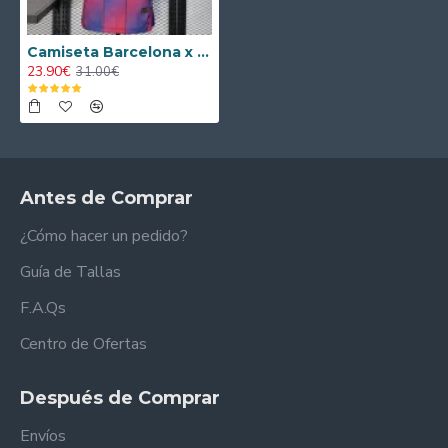
Camiseta Barcelona x Ed Sheeran Home 2025/2026 Versión Jugador
23.90€
31.00€
Antes de Comprar
¿Cómo hacer un pedido?
Guía de Tallas
F.A.Qs
Centro de Ofertas
Después de Comprar
Envíos