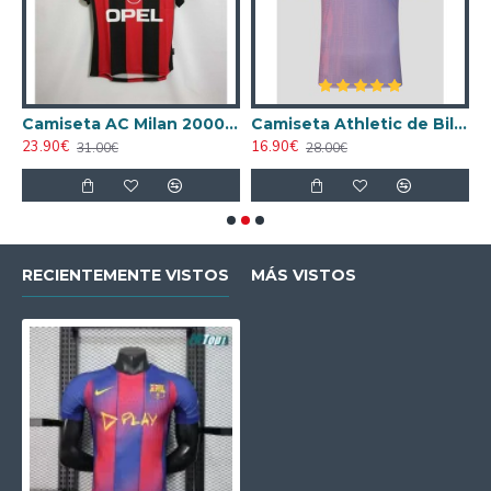
ta AC Milan 1998/1999 Local Retro
Camiseta AC Milan 2000/2001 Local Retro
Camiseta Athletic de Bilbao 2024/2025 Alternativo
23.90€
16.90€
1
31.00€
28.00€
RECIENTEMENTE VISTOS
MÁS VISTOS