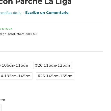
con Parche La Liga
reseñas de 1.
-
Escribe un Comentario
IN STOCK
digo:
producto250908003
8 105cm-115cm
#20 115cm-125cm
24 135cm-145cm
#26 145cm-155cm
ero