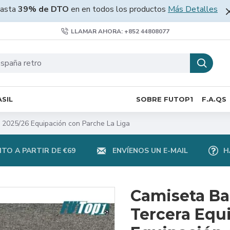
asta
39% de DTO
en en todos los productos
Más Detalles
LLAMAR AHORA: +852 44808077
SIL
SOBRE FUTOP1
F.A.QS
n 2025/26 Equipación con Parche La Liga
TO A PARTIR DE €69
ENVÍENOS UN E-MAIL
H
Camiseta Bar
Tercera Equ