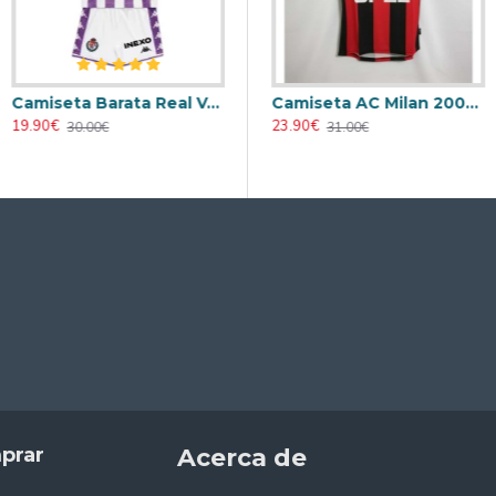
Camiseta Barata Real Valladolid Home 2025/26 Niño con Parche La Liga
eta AC Milan 1995/1996 Local Retro
Camiseta AC Milan 1998/1999 Local Retro
Camiseta AC Milan 2000/2001 Local Retro
19.90€
23.90€
23.90€
30.00€
31.00€
31.00€
prar
Acerca de