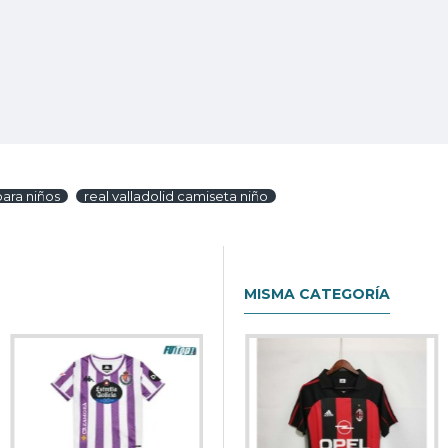
para niños
real valladolid camiseta niño
MISMA CATEGORÍA