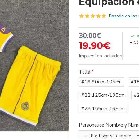
Equipación 
Basado en las 
30.00€
19.90€
Có
Impuestos Incluidos
Talla
#16 90cm-105cm
#1
#22 125cm-135cm
#
#28 155cm-165cm
Personalice Nombre y Núm