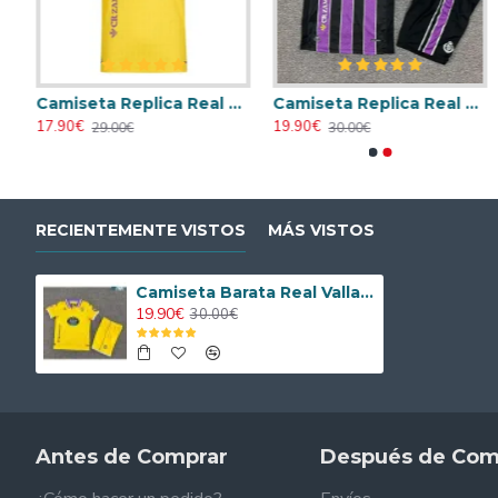
ay 2025/26 con Parche La Liga
Camiseta Replica Real Valladolid Third 2025/26 con Parche La Liga
Camiseta Replica Real Valladolid Visitante 2025/26 Niño con Parche La Liga
Camis
17.90€
19.90€
23.90€
29.00€
30.00€
31.00€
RECIENTEMENTE VISTOS
MÁS VISTOS
Camiseta Barata Real Valladolid Third Tercera Equipación 2025/26 Equipación con Parche La Liga
19.90€
30.00€
Antes de Comprar
Después de Com