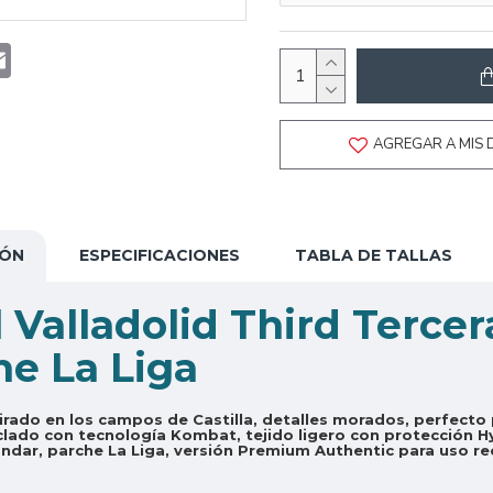
t
atsApp
Email
AGREGAR A MIS 
IÓN
ESPECIFICACIONES
TABLA DE TALLAS
 Valladolid Third Terce
he La Liga
irado en los campos de Castilla, detalles morados, perfecto 
clado con tecnología Kombat, tejido ligero con protección H
ndar, parche La Liga, versión Premium Authentic para uso re