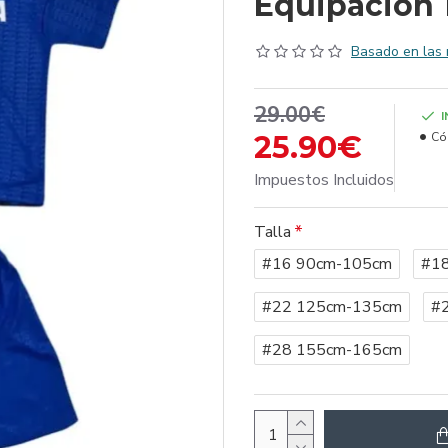
Equipación 
Basado en las 
29.00€
25.90€
Có
Impuestos Incluidos
Talla
#16 90cm-105cm
#1
#22 125cm-135cm
#
#28 155cm-165cm