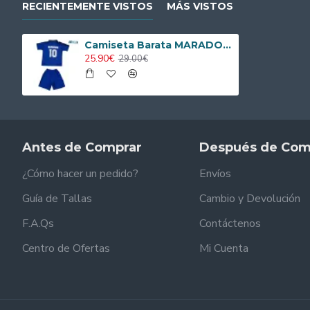
RECIENTEMENTE VISTOS
MÁS VISTOS
Camiseta Barata MARADONA 10 Argentina Visitante Segunda Equipación 1994 Vintage Equipación
25.90€
29.00€
Antes de Comprar
Después de Com
¿Cómo hacer un pedido?
Envíos
Guía de Tallas
Cambio y Devolución
F.A.Qs
Contáctenos
Centro de Ofertas
Mi Cuenta