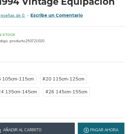
1994 Vintage Equipación
reseñas de 0.
-
Escribe un Comentario
IN STOCK
digo:
producto250721020
8 105cm-115cm
#20 115cm-125cm
24 135cm-145cm
#26 145cm-155cm
AÑADIR AL CARRITO
PAGAR AHORA