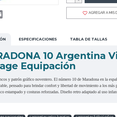
t
atsApp
Email
AGREGAR A MIS 
IÓN
ESPECIFICACIONES
TABLA DE TALLAS
RADONA 10 Argentina Vi
tage Equipación
ancos y patrón gráfico noventero. El número 10 de Maradona en la espa
irable, pensado para brindar confort y libertad de movimiento a los más
o estampado y costuras reforzadas. Diseño retro adaptado al uso infan
es nacionales
camisetas retro baratas
camisetas futbol niños