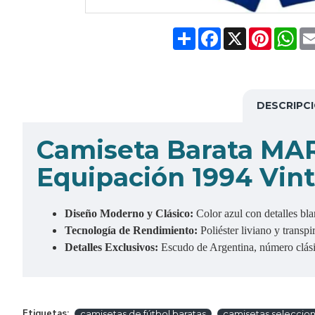
Share
Facebook
X
Pinteres
Wh
DESCRIPC
Camiseta Barata MA
Equipación 1994 Vin
Diseño Moderno y Clásico:
Color azul con detalles bl
Tecnología de Rendimiento:
Poliéster liviano y transp
Detalles Exclusivos:
Escudo de Argentina, número clásic
Etiquetas:
camisetas de fútbol baratas
camisetas seleccion