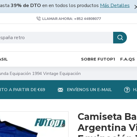
asta
39% de DTO
en en todos los productos
Más Detalles
LLAMAR AHORA: +852 44808077
SIL
SOBRE FUTOP1
F.A.QS
nda Equipación 1994 Vintage Equipación
TO A PARTIR DE €69
ENVÍENOS UN E-MAIL
H
Camiseta B
Argentina V