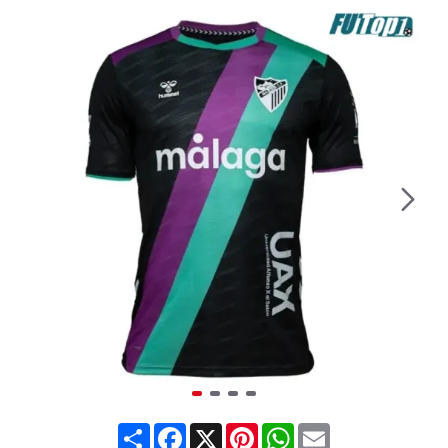
Share
Facebook
X
Pinterest
WhatsApp
Email