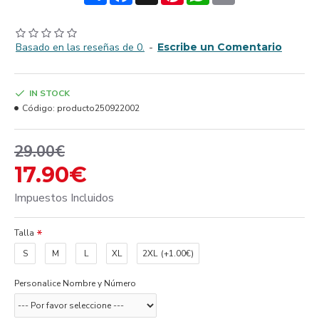
Basado en las reseñas de 0.
-
Escribe un Comentario
IN STOCK
Código:
producto250922002
29.00€
17.90€
Impuestos Incluidos
Talla
S
M
L
XL
2XL
(+1.00€)
Personalice Nombre y Número