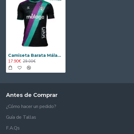
Camiseta Barata Málaga CF Away 2025/2026 con Parche La Liga
17.90€
29.00€
Antes de Comprar
¿Cómo hacer un pedido?
Guía de Tallas
F.A.Qs