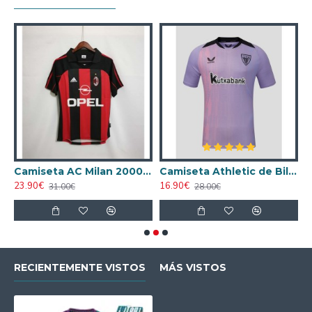
ta AC Milan 1998/1999 Local Retro
Camiseta AC Milan 2000/2001 Local Retro
Camiseta Athletic de Bilbao 2024/2025 Alternativo
23.90€
16.90€
1
31.00€
28.00€
RECIENTEMENTE VISTOS
MÁS VISTOS