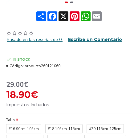
Share
Facebook
X
Pinterest
WhatsApp
Email
Basado en las reseñas de 0.
-
Escribe un Comentario
IN STOCK
Código:
producto260121060
29.00€
18.90€
Impuestos Incluidos
Talla
#16 90cm-105cm
#18 105cm-115cm
#20 115cm-125cm