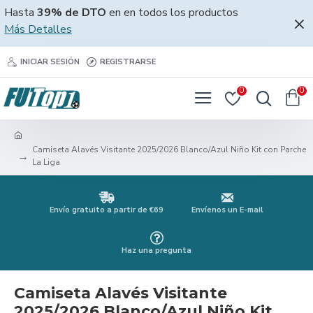
Hasta
39% de DTO
en en todos los productos
Más Detalles
INICIAR SESIÓN
REGISTRARSE
0
0
Camiseta Alavés Visitante 2025/2026 Blanco/Azul Niño Kit con Parche
La Liga
Envío gratuito a partir de €69
Envíenos un E-mail
Haz una pregunta
Camiseta Alavés Visitante
2025/2026 Blanco/Azul Niño Kit