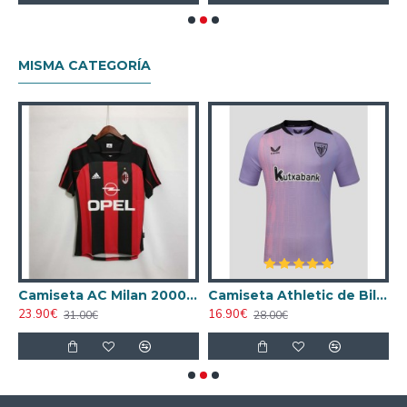
MISMA CATEGORÍA
ta AC Milan 1998/1999 Local Retro
Camiseta AC Milan 2000/2001 Local Retro
Camiseta Athletic de Bilbao 2024/2025 Alternativo
23.90€
16.90€
1
31.00€
28.00€