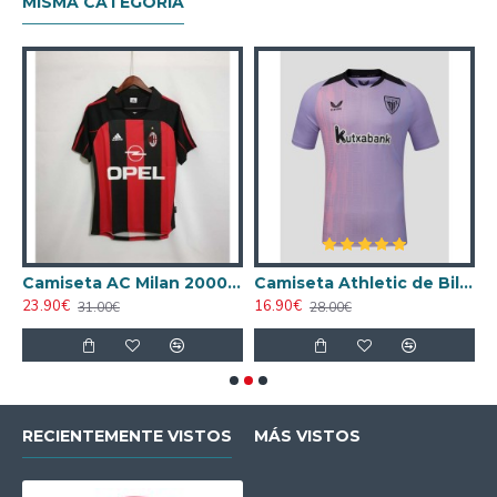
MISMA CATEGORÍA
ta AC Milan 1998/1999 Local Retro
Camiseta AC Milan 2000/2001 Local Retro
Camiseta Athletic de Bilbao 2024/2025 Alternativo
23.90€
16.90€
1
31.00€
28.00€
RECIENTEMENTE VISTOS
MÁS VISTOS