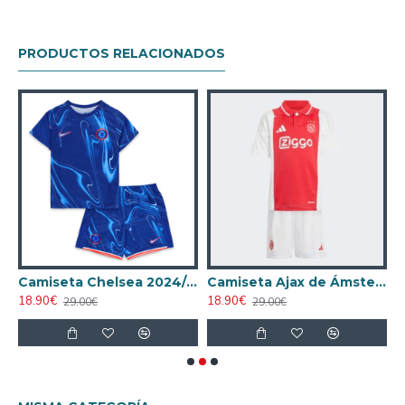
PRODUCTOS RELACIONADOS
r de Milan 2024/2025 Local
Camiseta Chelsea 2024/2025 Local Niño Kit
Camiseta Ajax de Ámsterdam 2024/2025 Local Niño Kit
18.90€
18.90€
1
29.00€
29.00€