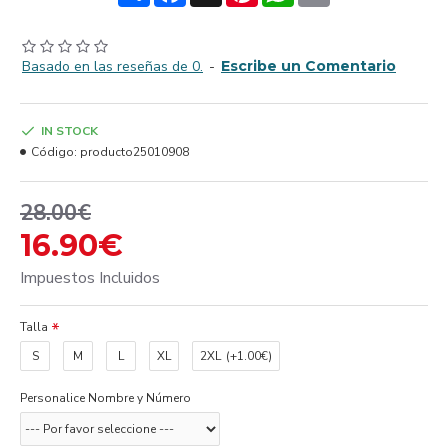
Basado en las reseñas de 0.
-
Escribe un Comentario
IN STOCK
Código:
producto25010908
28.00€
16.90€
Impuestos Incluidos
Talla
S
M
L
XL
2XL
(+1.00€)
Personalice Nombre y Número