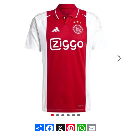
Share
Facebook
X
Pinterest
WhatsApp
Email