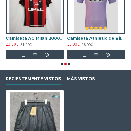
ta AC Milan 1998/1999 Local Retro
Camiseta AC Milan 2000/2001 Local Retro
Camiseta Athletic de Bilbao 2024/2025 Alternativo
23.90€
16.90€
1
31.00€
28.00€
RECIENTEMENTE VISTOS
MÁS VISTOS