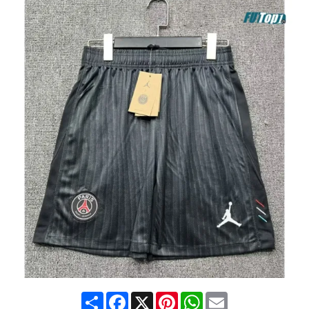
Share
Facebook
X
Pinterest
WhatsApp
Email