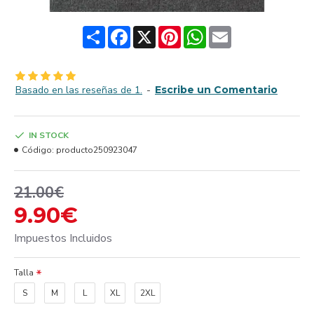
Share
Facebook
X
Pinterest
WhatsApp
Email
Basado en las reseñas de 1.
-
Escribe un Comentario
IN STOCK
Código:
producto250923047
21.00€
9.90€
Impuestos Incluidos
Talla
S
M
L
XL
2XL