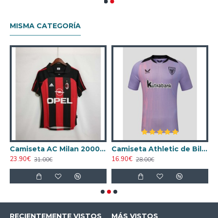
MISMA CATEGORÍA
ta AC Milan 1998/1999 Local Retro
Camiseta AC Milan 2000/2001 Local Retro
Camiseta Athletic de Bilbao 2024/2025 Alternativo
23.90€
16.90€
1
31.00€
28.00€
RECIENTEMENTE VISTOS
MÁS VISTOS