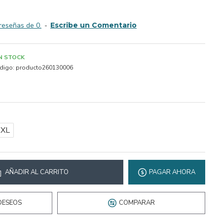
reseñas de 0.
-
Escribe un Comentario
IN STOCK
digo:
producto260130006
2XL
AÑADIR AL CARRITO
PAGAR AHORA
DESEOS
COMPARAR