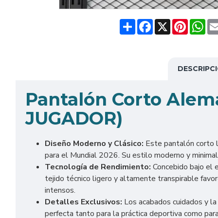
Share
Facebook
X
Pinteres
Wh
DESCRIPC
Pantalón Corto Alem
JUGADOR)
Diseño Moderno y Clásico:
Este pantalón corto l
para el Mundial 2026. Su estilo moderno y minimalis
Tecnología de Rendimiento:
Concebido bajo el e
tejido técnico ligero y altamente transpirable fav
intensos.
Detalles Exclusivos:
Los acabados cuidados y la s
perfecta tanto para la práctica deportiva como para