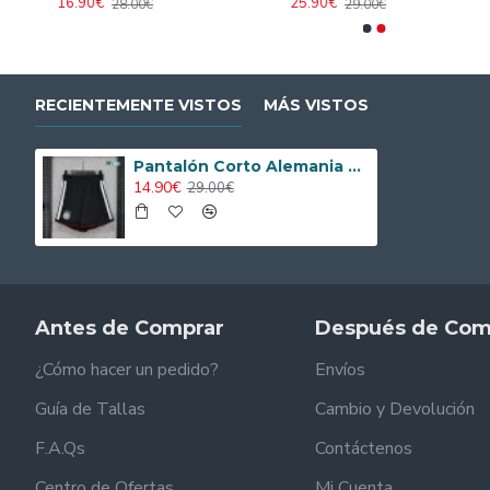
16.90€
25.90€
28.00€
29.00€
RECIENTEMENTE VISTOS
MÁS VISTOS
Pantalón Corto Alemania Local Mundial 2026 Negro (EDICIÓN JUGADOR)
14.90€
29.00€
Antes de Comprar
Después de Com
¿Cómo hacer un pedido?
Envíos
Guía de Tallas
Cambio y Devolución
F.A.Qs
Contáctenos
Centro de Ofertas
Mi Cuenta