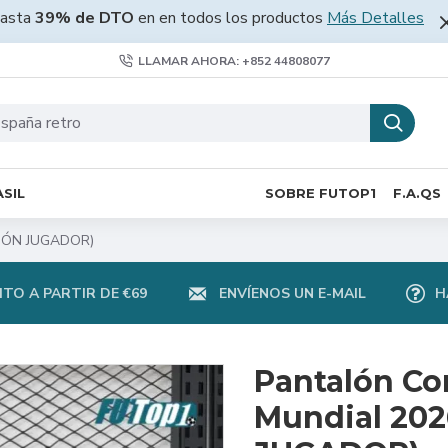
asta
39% de DTO
en en todos los productos
Más Detalles
LLAMAR AHORA: +852 44808077
SIL
SOBRE FUTOP1
F.A.QS
ICIÓN JUGADOR)
TO A PARTIR DE €69
ENVÍENOS UN E-MAIL
H
Pantalón Co
Mundial 202