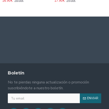
16.90€
17.90€
28.00€
29.00€
Boletín
No te pierdas ninguna actualización o promoción
suscribiéndote a nuestro boletín.
ENVIAR