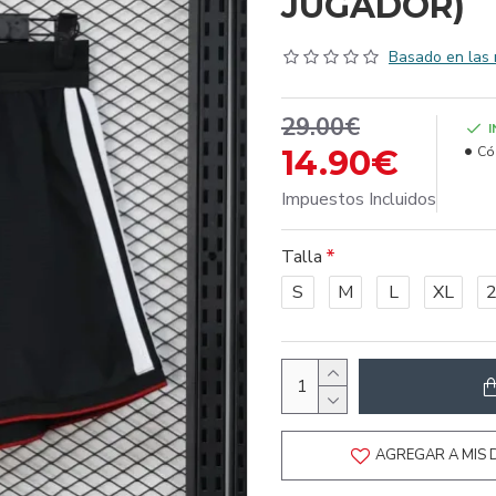
JUGADOR)
Basado en las 
29.00€
14.90€
Có
Impuestos Incluidos
Talla
S
M
L
XL
AGREGAR A MIS 