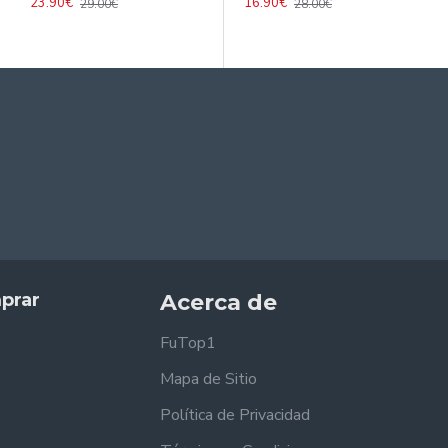
23.90€
16.90€
29.00€
28.00€
prar
Acerca de
FuTop1
Mapa de Sitio
Política de Privacidad