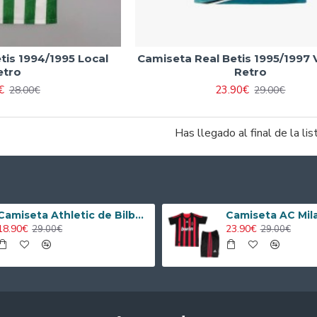
tis 1994/1995 Local
Camiseta Real Betis 1995/1997 
etro
Retro
€
23.90€
28.00€
29.00€
Has llegado al final de la lis
Camiseta Athletic de Bilbao 2024/2025 Alternativo Niño Kit
18.90€
23.90€
29.00€
29.00€