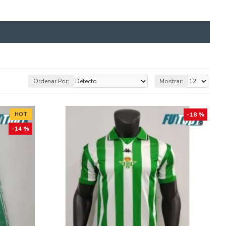
Ordenar Por:
Mostrar:
HOT
-18 %
-14 %