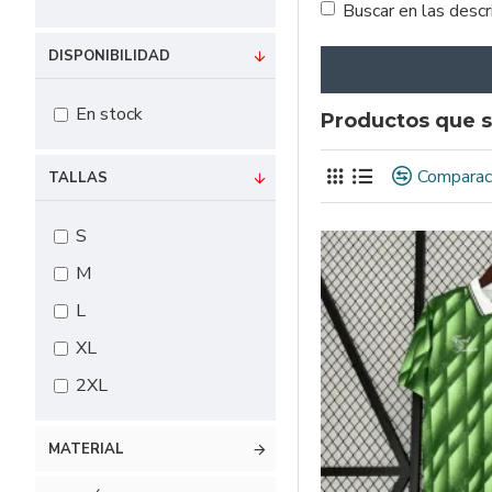
Buscar en las desc
DISPONIBILIDAD
En stock
Productos que s
Comparac
TALLAS
S
M
L
XL
2XL
MATERIAL