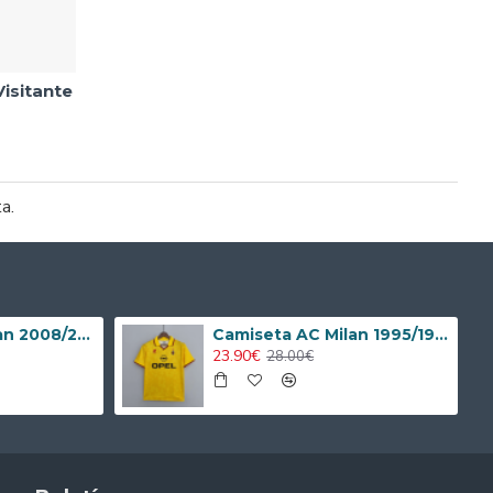
Visitante
ta.
Camiseta AC Milan 2008/2009 Local Retro Niño Kit
Camiseta AC Milan 1995/1996 Alternativo Retro
23.90€
28.00€