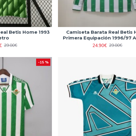
eal Betis Home 1993
Camiseta Barata Real Betis
etro
Primera Equipación 1996/97 
€
24.90€
29.00€
29.00€
-15 %