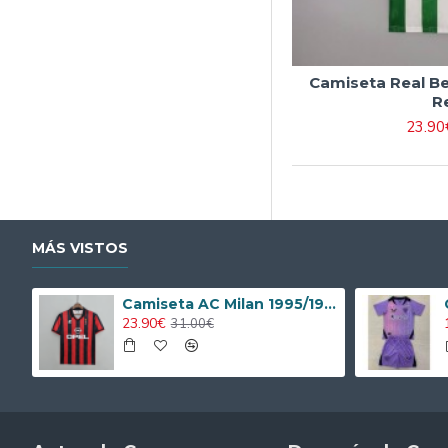
Camiseta Real Be
R
23.90
MÁS VISTOS
Camiseta AC Milan 1995/1996 Local Retro
23.90€
31.00€