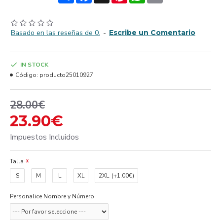
Basado en las reseñas de 0.
-
Escribe un Comentario
IN STOCK
Código:
producto25010927
28.00€
23.90€
Impuestos Incluidos
Talla
S
M
L
XL
2XL
(+1.00€)
Personalice Nombre y Número