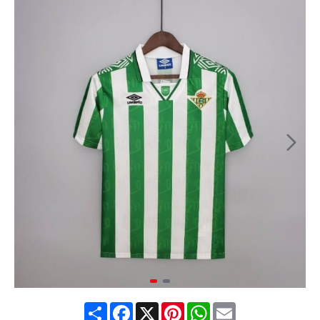
Share
Facebook
X
Pinterest
WhatsApp
Email