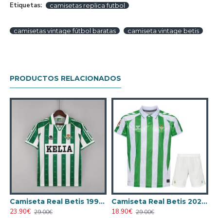
Etiquetas:
camisetas replica futbol
camisetas vintage fútbol baratas
camiseta vintage betis
PRODUCTOS RELACIONADOS
ta AC Milan 1996/1997 Local Retro
Camiseta Real Betis 1996/1997 Local Retro
Camiseta Real Betis 2024/2025 Local Niño Kit
23.90€
18.90€
1
29.00€
29.00€