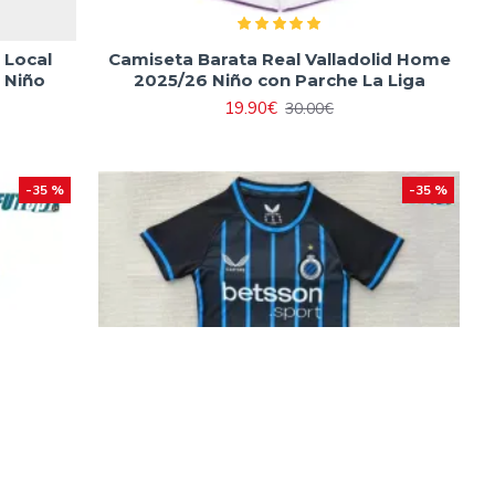
 Local
Camiseta Barata Real Valladolid Home
 Niño
2025/26 Niño con Parche La Liga
19.90€
30.00€
-35 %
-35 %