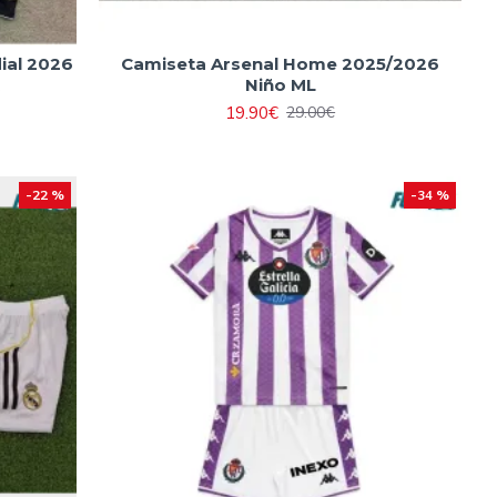
ial 2026
Camiseta Arsenal Home 2025/2026
t
Niño ML
19.90€
29.00€
-22 %
-34 %