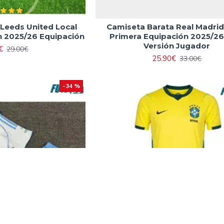
Leeds United Local
Camiseta Barata Real Madrid
n 2025/26 Equipación
Primera Equipación 2025/26
Versión Jugador
€
29.00€
25.90€
33.00€
-34 %