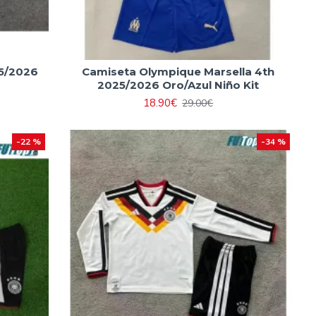
25/2026
Camiseta Olympique Marsella 4th
2025/2026 Oro/Azul Niño Kit
18.90€
29.00€
-22 %
-34 %