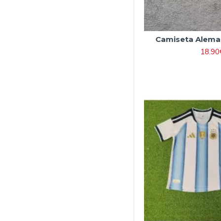
Camiseta Aleman
18.90