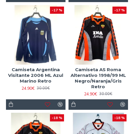
-17 %
-17 %
Camiseta Argentina
Camiseta AS Roma
Visitante 2006 ML Azul
Alternativo 1998/99 ML
Marino Retro
Negro/Naranja/Gris
Retro
24.90€
30.00€
24.90€
30.00€
-18 %
-18 %