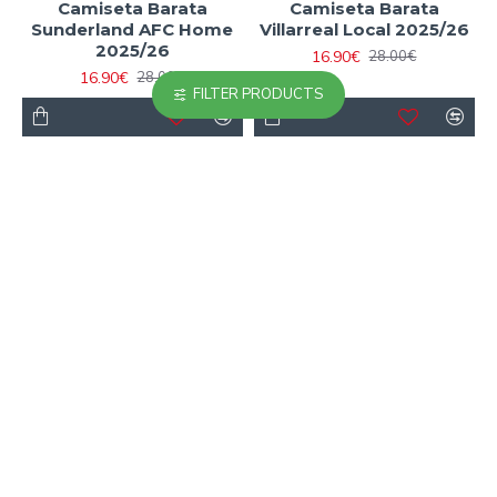
Camiseta Barata
Camiseta Barata
Sunderland AFC Home
Villarreal Local 2025/26
2025/26
16.90€
28.00€
16.90€
28.00€
FILTER PRODUCTS
-40 %
-40 %
Camiseta Barata West
Camiseta Brasil Local
Ham United Local
Mundial 2026 Amarillo
Primera Equipación
16.90€
28.00€
2025/26
16.90€
28.00€