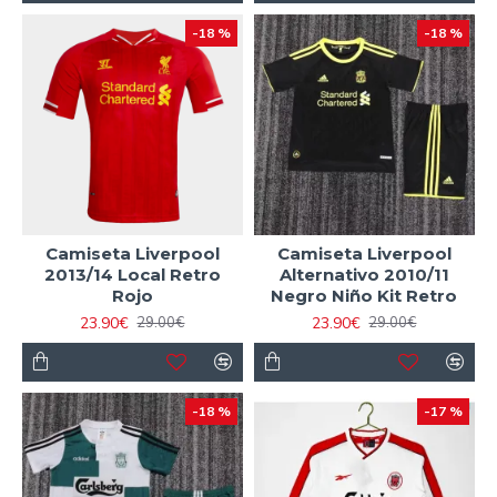
-18 %
-18 %
Camiseta Liverpool
Camiseta Liverpool
2013/14 Local Retro
Alternativo 2010/11
Rojo
Negro Niño Kit Retro
23.90€
23.90€
29.00€
29.00€
-18 %
-17 %