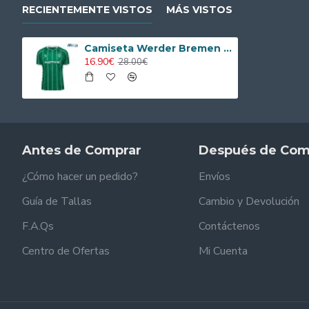
RECIENTEMENTE VISTOS
MÁS VISTOS
Camiseta Werder Bremen Home 2025/2026
16.90€
28.00€
Antes de Comprar
Después de Com
¿Cómo hacer un pedido?
Envíos
Guía de Tallas
Cambio y Devolución
F.A.Qs
Contáctenos
Centro de Ofertas
Mi Cuenta