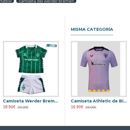
futbol
camiseta del werder bremen
MISMA CATEGORÍA
Camiseta Werder Bremen Home 2025/2026 Niño
Retro
Camiseta AC Milan 2000/2001 Local Retro
Camiseta Athletic de Bilbao 2024/2025 Alternativo
18.90€
23.90€
16.90€
29.00€
31.00€
28.00€