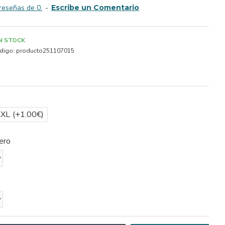
reseñas de 0.
-
Escribe un Comentario
IN STOCK
digo:
producto251107015
2XL
(+1.00€)
ero