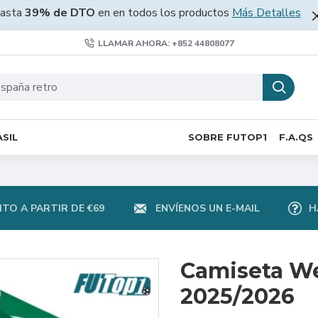
asta
39% de DTO
en en todos los productos
Más Detalles
LLAMAR AHORA: +852 44808077
SIL
SOBRE FUTOP1
F.A.QS
TO A PARTIR DE €69
ENVÍENOS UN E-MAIL
H
Camiseta W
2025/2026