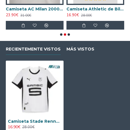
ta AC Milan 1998/1999 Local Retro
Camiseta AC Milan 2000/2001 Local Retro
Camiseta Athletic de Bilbao 2024/2025 Alternativo
23.90€
16.90€
1
31.00€
28.00€
RECIENTEMENTE VISTOS
MÁS VISTOS
Camiseta Stade Rennais Away 2025/2026 Blanco
16.90€
28.00€