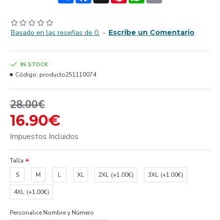
Basado en las reseñas de 0.
-
Escribe un Comentario
IN STOCK
Código:
producto251110074
28.00€
16.90€
Impuestos Incluidos
Talla
S
M
L
XL
2XL
(+1.00€)
3XL
(+1.00€)
4XL
(+1.00€)
Personalice Nombre y Número