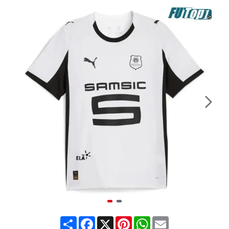
Share
Facebook
X
Pinterest
WhatsApp
Email