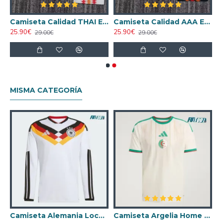
a Local 2000 Retro Clasico
Camiseta Calidad THAI España Segunda Equipación 1994 Antigua Niño
Camiseta Calidad AAA España Primera Equipación 1994 Retro Clasico Equipación
25.90€
25.90€
29.00€
29.00€
MISMA CATEGORÍA
nco Mujer
Camiseta Alemania Local Mundial 2026 ML Blanco
Camiseta Argelia Home 2026