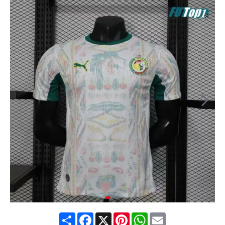
Share
Facebook
X
Pinterest
WhatsApp
Email