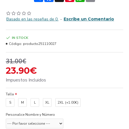
Basado en las reseñas de 0.
-
Escribe un Comentario
IN STOCK
Código:
producto251110027
31.00€
23.90€
Impuestos Incluidos
Talla
S
M
L
XL
2XL
(+1.00€)
Personalice Nombre y Número