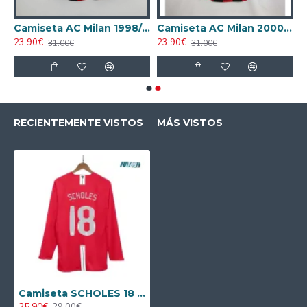
AC Milan 1995/1996 Local Retro
Camiseta AC Milan 1998/1999 Local Retro
Camiseta AC Milan 2000/2001 Local Retro
23.90€
23.90€
31.00€
31.00€
RECIENTEMENTE VISTOS
MÁS VISTOS
Camiseta SCHOLES 18 Calidad THAI Manchester United Primera Equipación 2007/08 Clasico ML
25.90€
29.00€