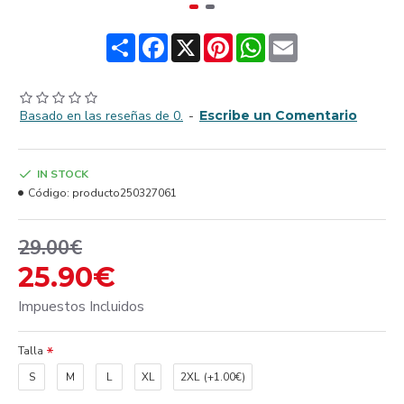
Share
Facebook
X
Pinterest
WhatsApp
Email
Basado en las reseñas de 0.
-
Escribe un Comentario
IN STOCK
Código:
producto250327061
29.00€
25.90€
Impuestos Incluidos
Talla
S
M
L
XL
2XL
(+1.00€)