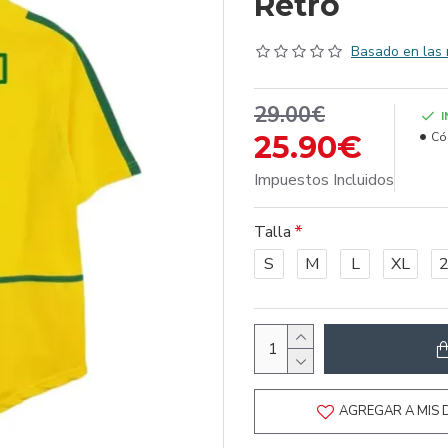
Retro
Basado en las 
29.00€
25.90€
Có
Impuestos Incluidos
Talla
S
M
L
XL
AGREGAR A MIS 