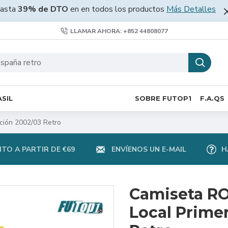
asta
39% de DTO
en en todos los productos
Más Detalles
LLAMAR AHORA: +852 44808077
SIL
SOBRE FUTOP1
F.A.QS
ción 2002/03 Retro
TO A PARTIR DE €69
ENVÍENOS UN E-MAIL
H
Camiseta RO
Local Prime