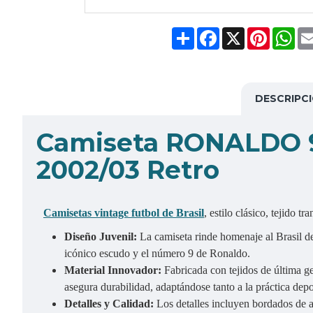
Share
Facebook
X
Pinteres
Wh
DESCRIPC
C
amiseta RONALDO 9 
2002/03 Retro
Camisetas vintage futbol de Brasil
, estilo clásico, tejido t
Diseño Juvenil:
La camiseta rinde homenaje al Brasil de
icónico escudo y el número 9 de Ronaldo.
Material Innovador:
Fabricada con tejidos de última g
asegura durabilidad, adaptándose tanto a la práctica depo
Detalles y Calidad:
Los detalles incluyen bordados de al