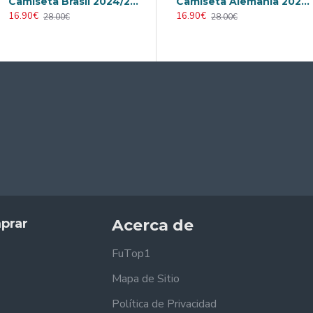
Camiseta Brasil 2024/2025 Visitante
Retro
Camiseta AC Milan 2000/2001 Local Retro
Camiseta Alemania 2026 Azul
16.90€
23.90€
16.90€
28.00€
31.00€
28.00€
prar
Acerca de
FuTop1
Mapa de Sitio
Política de Privacidad