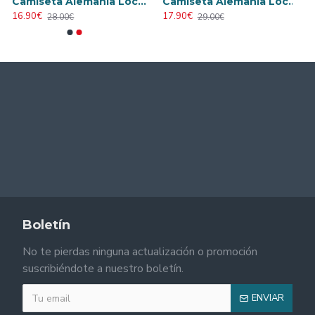
Camiseta Alemania Local Mundial 2026 Blanco Mujer
Camiseta Alemania Local Mundial 2026 ML Blanco
16.90€
17.90€
28.00€
29.00€
Boletín
No te pierdas ninguna actualización o promoción
suscribiéndote a nuestro boletín.
ENVIAR