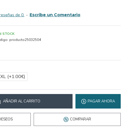
reseñas de 0.
-
Escribe un Comentario
IN STOCK
digo:
producto25032504
2XL
(+1.00€)
AÑADIR AL CARRITO
PAGAR AHORA
DESEOS
COMPARAR