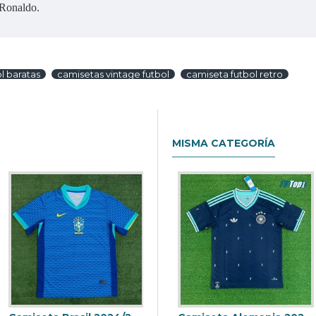
 Ronaldo.
l baratas
camisetas vintage futbol
camiseta futbol retro
MISMA CATEGORÍA