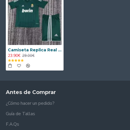
Camiseta Replica Real Madrid Tercera Equipación 2012/13 Antigua Equipación
23.90€
29.00€
Antes de Comprar
¿Cómo hacer un pedido?
Guía de Tallas
F.A.Qs