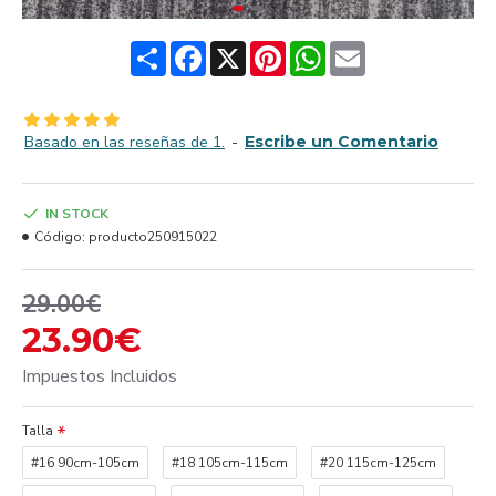
Share
Facebook
X
Pinterest
WhatsApp
Email
Basado en las reseñas de 1.
-
Escribe un Comentario
IN STOCK
Código:
producto250915022
29.00€
23.90€
Impuestos Incluidos
Talla
#16 90cm-105cm
#18 105cm-115cm
#20 115cm-125cm