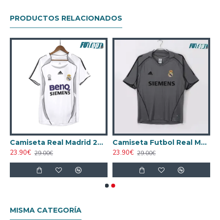
PRODUCTOS RELACIONADOS
anco
Camiseta Real Madrid 2006/07 Local Retro Blanco
Camiseta Futbol Real Madrid Tercera Equipación 2005/06 Retro
23.90€
23.90€
29.00€
29.00€
MISMA CATEGORÍA