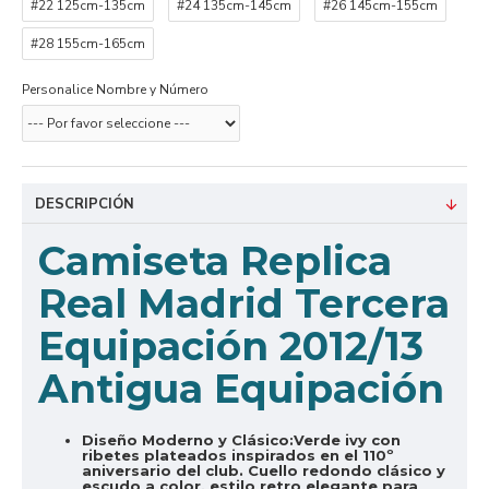
#22 125cm-135cm
#24 135cm-145cm
#26 145cm-155cm
#28 155cm-165cm
Personalice Nombre y Número
DESCRIPCIÓN
Camiseta Replica
Real Madrid Tercera
Equipación 2012/13
Antigua Equipación
Diseño Moderno y Clásico:
Verde ivy con
ribetes plateados inspirados en el 110º
aniversario del club. Cuello redondo clásico y
escudo a color, estilo retro elegante para