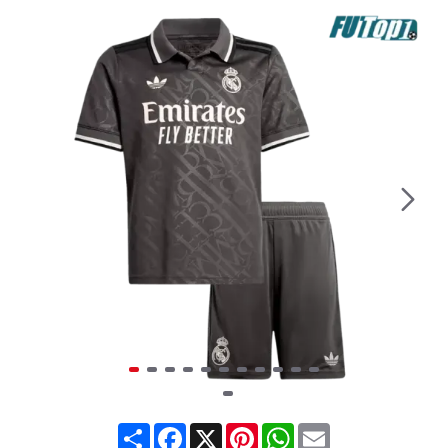
Share
Facebook
X
Pinterest
WhatsApp
Email