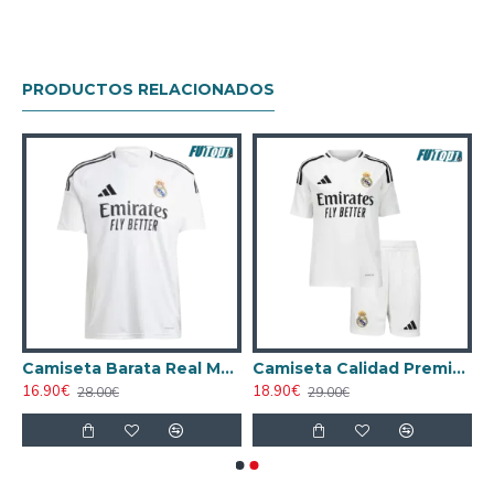
PRODUCTOS RELACIONADOS
ca Real Madrid Third 2024/25 Versión Jugador
Camiseta Barata Real Madrid Primera Equipación 2024/25
Camiseta Calidad Premium Real Madrid Home 2024/25 Niño
16.90€
18.90€
28.00€
29.00€