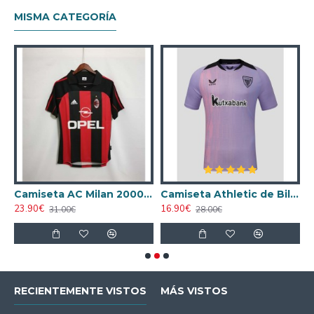
MISMA CATEGORÍA
ta AC Milan 1998/1999 Local Retro
Camiseta AC Milan 2000/2001 Local Retro
Camiseta Athletic de Bilbao 2024/2025 Alternativo
23.90€
16.90€
1
31.00€
28.00€
RECIENTEMENTE VISTOS
MÁS VISTOS