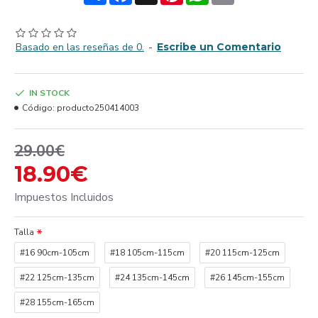
Basado en las reseñas de 0.
-
Escribe un Comentario
IN STOCK
Código:
producto250414003
29.00€
18.90€
Impuestos Incluidos
Talla
#16 90cm-105cm
#18 105cm-115cm
#20 115cm-125cm
#22 125cm-135cm
#24 135cm-145cm
#26 145cm-155cm
#28 155cm-165cm