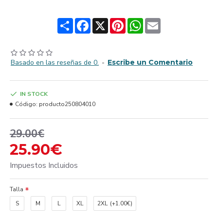
Share
Facebook
X
Pinterest
WhatsApp
Email
Basado en las reseñas de 0.
-
Escribe un Comentario
IN STOCK
Código:
producto250804010
29.00€
25.90€
Impuestos Incluidos
Talla
S
M
L
XL
2XL
(+1.00€)