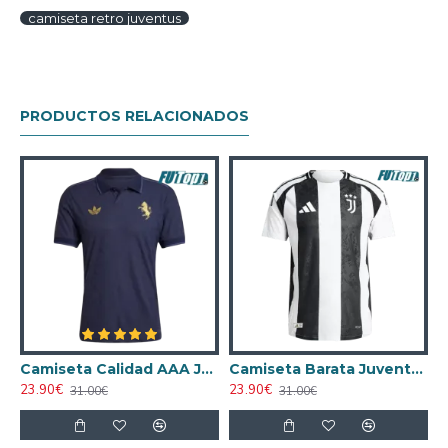
camiseta retro juventus
PRODUCTOS RELACIONADOS
cal 2024/25 Niño
Camiseta Calidad AAA Juventus Third Tercera Equipación 2024/25 Versión Jugador
Camiseta Barata Juventus Home 2024/25 Versión Jugador
23.90€
23.90€
2
31.00€
31.00€