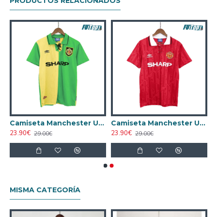
PRODUCTOS RELACIONADOS
d 1982/84 Local Retro Rojo
Camiseta Manchester United 1992/94 Visitante Retro Verde/Amarillo
Camiseta Manchester United 1992/94 Local Retro Rojo
23.90€
23.90€
29.00€
29.00€
MISMA CATEGORÍA