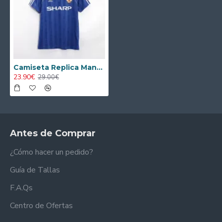
Camiseta Replica Manchester United Tercera Equipación 1988/90 Retro Clasico
23.90€
29.00€
Antes de Comprar
¿Cómo hacer un pedido?
Guía de Tallas
F.A.Qs
Centro de Ofertas