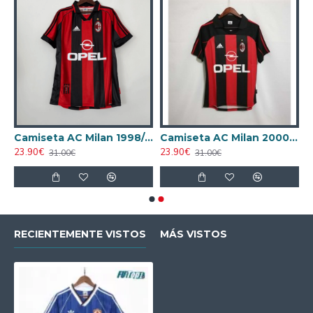
AC Milan 1995/1996 Local Retro
Camiseta AC Milan 1998/1999 Local Retro
Camiseta AC Milan 2000/2001 Local Retro
23.90€
23.90€
31.00€
31.00€
RECIENTEMENTE VISTOS
MÁS VISTOS