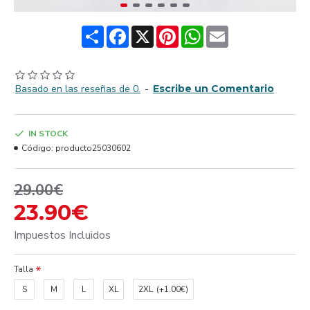
Share
Facebook
X
Pinterest
WhatsApp
Email
Basado en las reseñas de 0.
-
Escribe un Comentario
IN STOCK
Código:
producto25030602
29.00€
23.90€
Impuestos Incluidos
Talla
S
M
L
XL
2XL
(+1.00€)