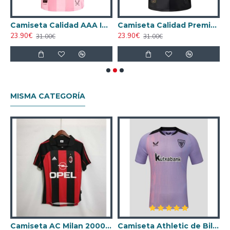
pación 2025 Equipación
Camiseta Calidad AAA Inter de Miami Local Primera Equipación 2025 Versión Jugador
Camiseta Calidad Premium Inter de Miami Away 2025 Versión Jugador
23.90€
23.90€
1
31.00€
31.00€
MISMA CATEGORÍA
ta AC Milan 1998/1999 Local Retro
Camiseta AC Milan 2000/2001 Local Retro
Camiseta Athletic de Bilbao 2024/2025 Alternativo