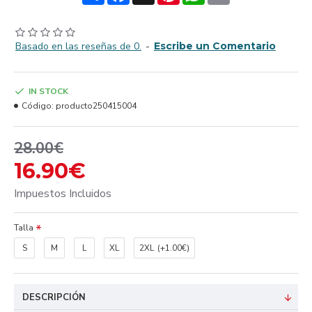
Basado en las reseñas de 0.
-
Escribe un Comentario
IN STOCK
Código:
producto250415004
28.00€
16.90€
Impuestos Incluidos
Talla
S
M
L
XL
2XL
(+1.00€)
DESCRIPCIÓN