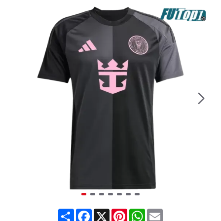
Share
Facebook
X
Pinterest
WhatsApp
Email