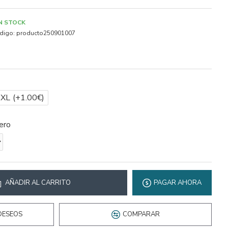
IN STOCK
digo:
producto250901007
2XL
(+1.00€)
ero
AÑADIR AL CARRITO
PAGAR AHORA
DESEOS
COMPARAR