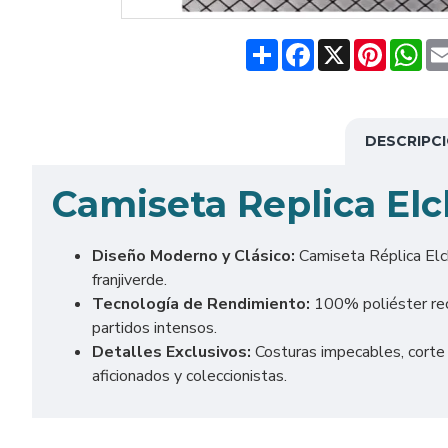
Share
Facebook
X
Pinteres
Wh
DESCRIPC
Camiseta Replica El
Diseño Moderno y Clásico:
Camiseta Réplica Elche
franjiverde.
Tecnología de Rendimiento:
100% poliéster reci
partidos intensos.
Detalles Exclusivos:
Costuras impecables, corte e
aficionados y coleccionistas.