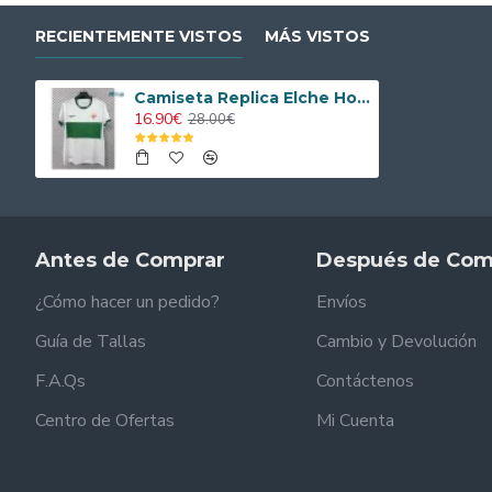
RECIENTEMENTE VISTOS
MÁS VISTOS
Camiseta Replica Elche Home 2025/26
16.90€
28.00€
Antes de Comprar
Después de Com
¿Cómo hacer un pedido?
Envíos
Guía de Tallas
Cambio y Devolución
F.A.Qs
Contáctenos
Centro de Ofertas
Mi Cuenta